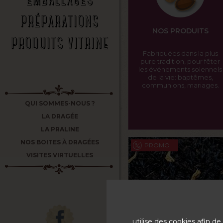
PRÉPARATIONS
NOS PRODUITS
PRODUITS VITRINE
Fabriquées dans la plus
pure tradition, pour fêter
les événements solennels
de la vie: baptêmes,
communions, mariages.
QUI SOMMES-NOUS ?
LA DRAGÉE
LA PRALINE
NOS BOITES À DRAGÉES
PROMO
VISITES VIRTUELLES
utilise des cookies afin 