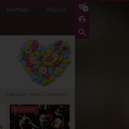
0
BAPTÈME
PÂQUES
J'affine par :
POIDS
|
COULEURS
PROMO