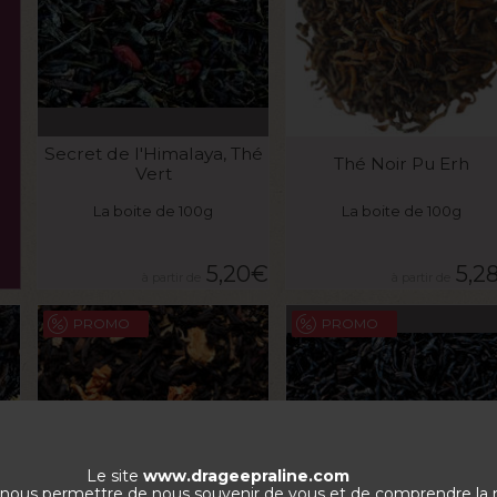
VOIR LE PRODUIT
VOIR LE PRODUIT
Secret de l'Himalaya, Thé
Thé Noir Pu Erh
Vert
La boite de 100g
La boite de 100g
5,20
€
5,2
PROMO
PROMO
Le site
www.drageepraline.com
de nous permettre de nous souvenir de vous et de comprendre la