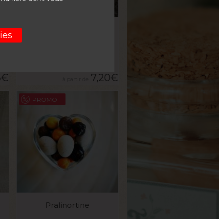
VOIR LE PRODUIT
e
Chaï incroyable
ies
La boite de 100g
6
€
7,20
€
PROMO
VOIR LE PRODUIT
Pralinortine