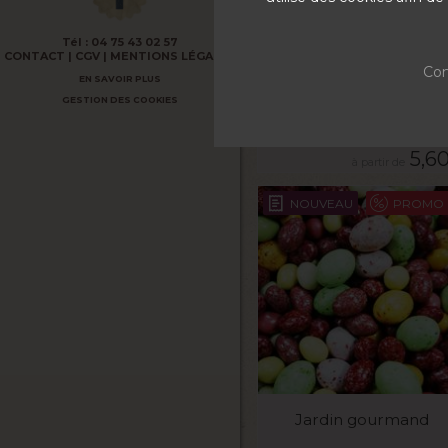
VOIR LE PRODUIT
Tél :
04 75 43 02 57
CONTACT
CGV
MENTIONS LÉGALES
Saint Nicolas L'original
Con
EN SAVOIR PLUS
La boite de 100g
GESTION DES COOKIES
5,6
NOUVEAU
PROMO
VOIR LE PRODUIT
Jardin gourmand