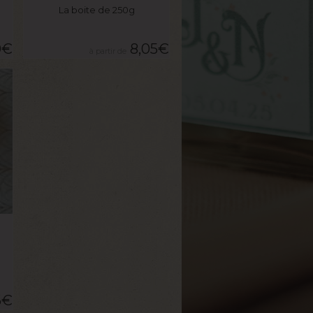
La boite de 250g
0
€
8,05
€
6
€