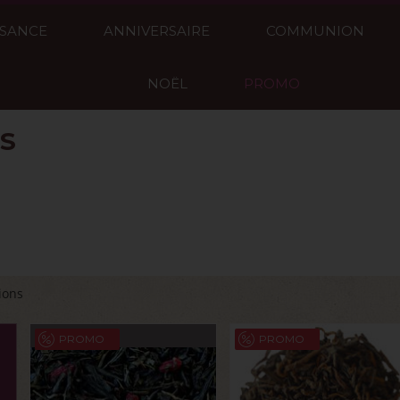
SSANCE
ANNIVERSAIRE
COMMUNION
NOËL
PROMO
S
ions
PROMO
PROMO