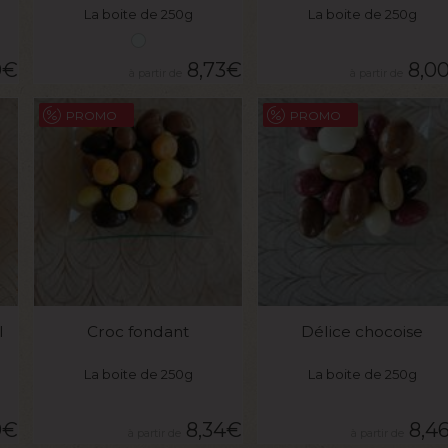
La boite de 250g
La boite de 250g
0
€
8,73
€
8,0
PROMO
PROMO
VOIR LE PRODUIT
VOIR LE PRODUIT
l
Croc fondant
Délice chocoise
La boite de 250g
La boite de 250g
9
€
8,34
€
8,4