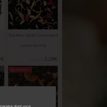
VOIR LE PRODUIT
Thé Noir Jardin Gourmand
La boite de 100g
8
€
5,28
€
PROMO
 manière dont vous