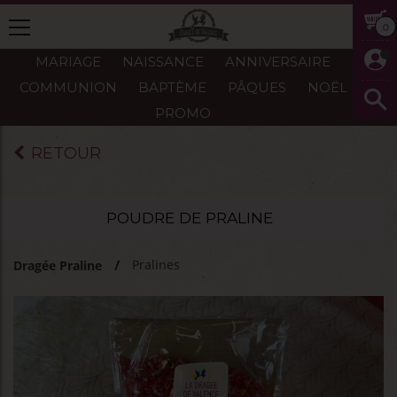
0
MARIAGE
NAISSANCE
ANNIVERSAIRE
COMMUNION
BAPTÈME
PÂQUES
NOËL
PROMO
RETOUR
POUDRE DE PRALINE
Pralines
Dragée Praline