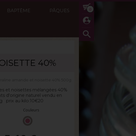
0
BAPTÈME
PÂQUES
OISETTE 40%
0g
raline amande et noisette 40% 500g
es et noisettes mélangées 40%
nts d'origine naturel vendu en
g prix au kilo:10€20
Couleurs