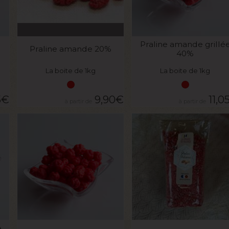
VOIR LE PRODUIT
VOIR LE PRODUIT
Praline amande grillé
Praline amande 20%
40%
La boite de 1kg
La boite de 1kg
5
€
9,90
€
11,0
VOIR LE PRODUIT
VOIR LE PRODUIT
e