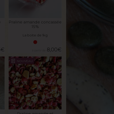
VOIR LE PRODUIT
e
Praline amande concassée
15%
La boite de 1kg
5
€
8,00
€
NOUVEAU
VOIR LE PRODUIT
Praline amande et