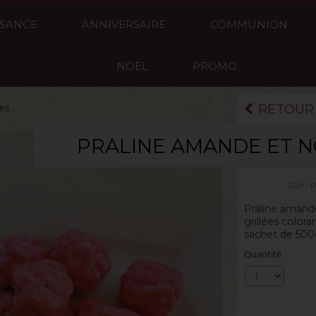
SSANCE
ANNIVERSAIRE
COMMUNION
NOËL
PROMO
ies
RETOUR
PRALINE AMANDE ET N
La boite de 50
Réf :
P
Praline amand
grillées colora
sachet de 500
Quantité