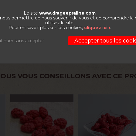
LERGÈNES
INGRÉDIENTS
Le site
www.drageepraline.com
de nous permettre de nous souvenir de vous et de comprendre la
es mélangées 40% grillées
utilisez le site.
Pour en savoir plus sur ces cookies,
cliquez ici ›
.
Accepter tous les cook
tinuer sans accepter
OUS VOUS CONSEILLONS AVEC CE PR