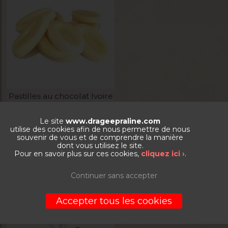
Pastilles au chocolat Ivoire
Le site
www.drageepraline.com
La boite de 500g
utilise des cookies afin de nous permettre de nous
souvenir de vous et de comprendre la manière
dont vous utilisez le site.
20,60
€
Pour en savoir plus sur ces cookies,
cliquez ici ›
.
VOIR LE PRODUIT
Continuer sans accepter
Accepter tous les cookies