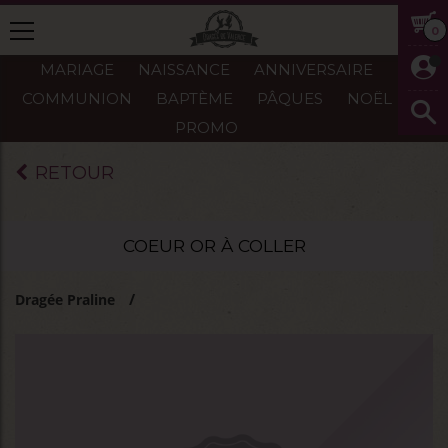
0
MARIAGE
NAISSANCE
ANNIVERSAIRE
COMMUNION
BAPTÈME
PÂQUES
NOËL
PROMO
RETOUR
COEUR OR À COLLER
Dragée Praline