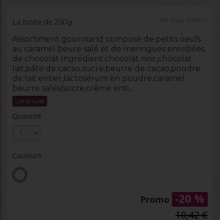
Réf :
Croc fondant
La boite de 250g
Assortiment gourmand composé de petits oeufs
au caramel beure salé et de meringues enrobées
de chocolat Ingrédient:chocolat noir,chocolat
lait,pâte de cacao,sucre,beurre de cacao,poudre
de lait entier,lactosérum en poudre,caramel
beurre salés(sucre,crême enti...
Lire la suite
Quantité
Couleurs
-20 %
Promo
10,42 €