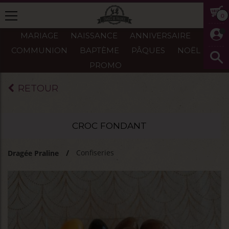
0
MARIAGE
NAISSANCE
ANNIVERSAIRE
COMMUNION
BAPTÈME
PÂQUES
NOËL
PROMO
RETOUR
CROC FONDANT
Confiseries
Dragée Praline