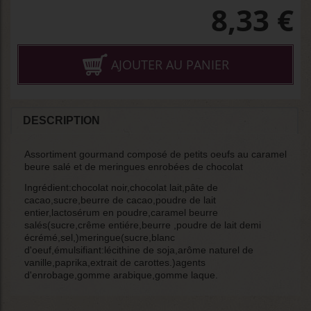
8,33
€
AJOUTER AU PANIER
DESCRIPTION
Assortiment gourmand composé de petits oeufs au caramel
beure salé et de meringues enrobées de chocolat
Ingrédient:chocolat noir,chocolat lait,pâte de
cacao,sucre,beurre de cacao,poudre de lait
entier,lactosérum en poudre,caramel beurre
salés(sucre,crême entiére,beurre ,poudre de lait demi
écrémé,sel,)meringue(sucre,blanc
d'oeuf,émulsifiant:lécithine de soja,arôme naturel de
vanille,paprika,extrait de carottes.)agents
d'enrobage,gomme arabique,gomme laque.