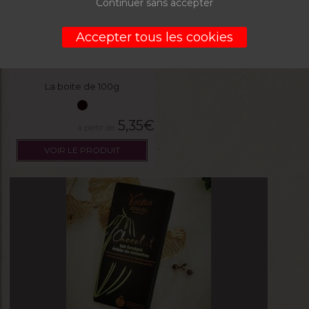
Continuer sans accepter
Accepter tous les cookies
Tablette de chocolat lait
La boite de 100g
5,35
€
VOIR LE PRODUIT