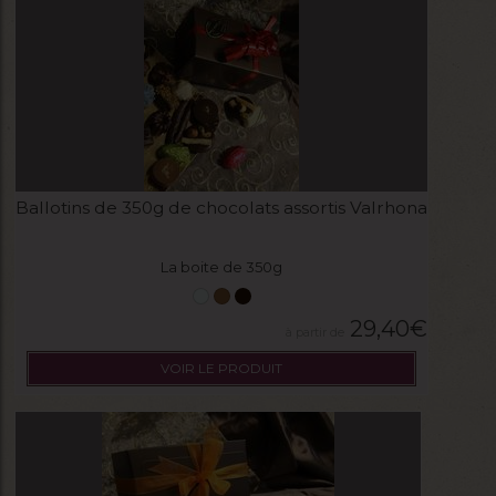
Ballotins de 350g de chocolats assortis Valrhona
La boite de 350g
29,40
€
VOIR LE PRODUIT