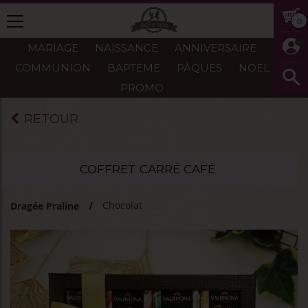
0
MARIAGE
NAISSANCE
ANNIVERSAIRE
COMMUNION
BAPTÈME
PÂQUES
NOËL
PROMO
RETOUR
COFFRET CARRÉ CAFÉ
Chocolat
Dragée Praline