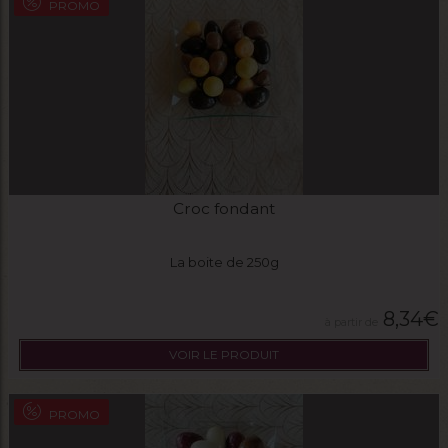
PROMO
Croc fondant
La boite de 250g
8,34
€
VOIR LE PRODUIT
PROMO