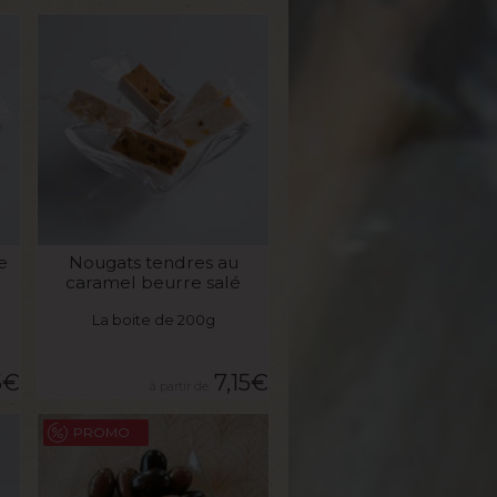
VOIR LE PRODUIT
e
Nougats tendres au
caramel beurre salé
La boite de 200g
5
€
7,15
€
PROMO