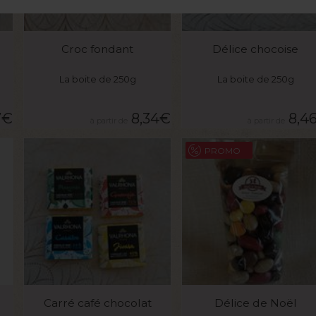
VOIR LE PRODUIT
VOIR LE PRODUIT
Croc fondant
Délice chocoise
La boite de 250g
La boite de 250g
7
€
8,34
€
8,4
PROMO
VOIR LE PRODUIT
VOIR LE PRODUIT
Carré café chocolat
Délice de Noël