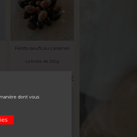
VOIR LE PRODUIT
Petits oeufs au caramel
La boite de 250g
5
€
8,09
€
 manière dont vous
ies