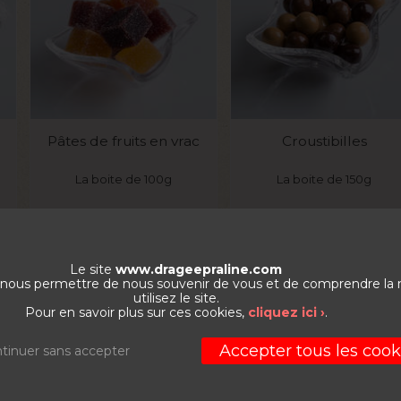
VOIR LE PRODUIT
VOIR LE PRODUIT
Pâtes de fruits en vrac
Croustibilles
La boite de 100g
La boite de 150g
5
€
4,80
€
9,1
Le site
www.drageepraline.com
PROMO
PROMO
de nous permettre de nous souvenir de vous et de comprendre la
utilisez le site.
Pour en savoir plus sur ces cookies,
cliquez ici ›
.
Accepter tous les cook
tinuer sans accepter