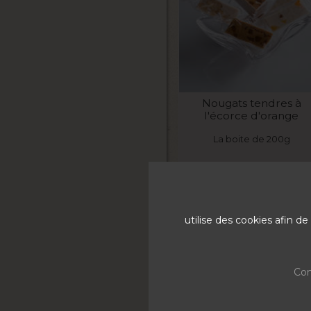
VOIR LE PRODUIT
Nougats tendres à
l'écorce d'orange
La boite de 200g
7,1
utilise des cookies afin 
Con