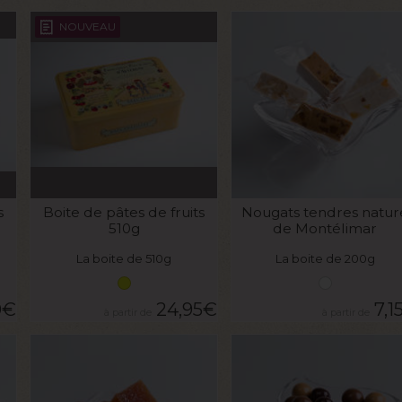
NOUVEAU
VOIR LE PRODUIT
VOIR LE PRODUIT
s
Boite de pâtes de fruits
Nougats tendres natur
510g
de Montélimar
La boite de 510g
La boite de 200g
0
€
24,95
€
7,1