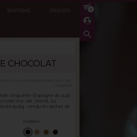
0
BAPTÈME
PÂQUES
E CHOCOLAT
g
e au chocolat Assortiment noir, lait,
caramel
nde longuette (Espagne du sud)
olat noir ,lait , blond, où
pièces au kg. vendu en sachet de
Couleurs