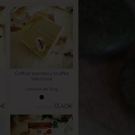
VOIR LE PRODUIT
Coffret bambou truffes
Valrhona
La boite de 130g
0
€
13,40
€