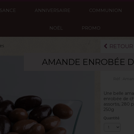
SSANCE
ANNIVERSAIRE
COMMUNION
NOËL
PROMO
ies
RETOUR
AMANDE ENROBÉE D
La boite de 250
Réf :
Amand
Une belle ama
enrobée de choc
assortis, 280 
250g
Quantité