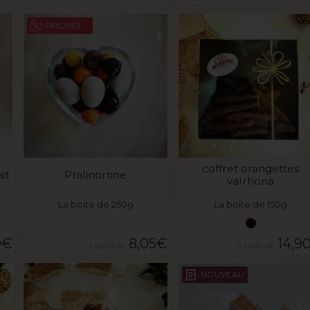
PROMO
VOIR LE PRODUIT
VOIR LE PRODUIT
coffret orangettes
it
Pralinortine
valrhona
La boite de 250g
La boite de 150g
0
€
8,05
€
14,9
NOUVEAU