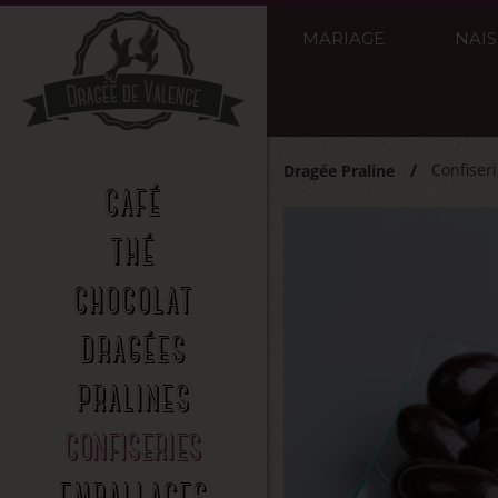
MARIAGE
NAI
Confiser
Dragée Praline
CAFÉ
THÉ
CHOCOLAT
DRAGÉES
PRALINES
CONFISERIES
EMBALLAGES