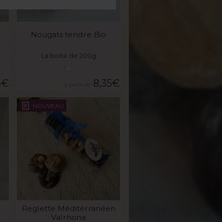
VOIR LE PRODUIT
Nougats tendre Bio
La boite de 200g
6
€
8,35
€
NOUVEAU
VOIR LE PRODUIT
Reglette Méditérranéen
Valrhona