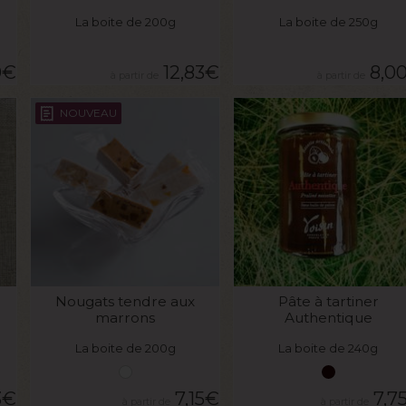
La boite de 200g
La boite de 250g
0
€
12,83
€
8,0
NOUVEAU
VOIR LE PRODUIT
VOIR LE PRODUIT
Nougats tendre aux
Pâte à tartiner
marrons
Authentique
La boite de 200g
La boite de 240g
3
€
7,15
€
7,7