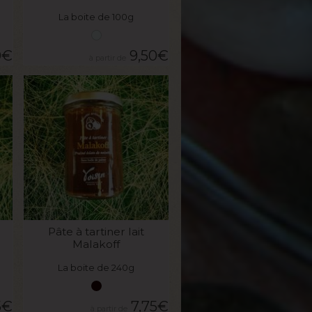
La boite de 100g
0
€
9,50
€
VOIR LE PRODUIT
Pâte à tartiner lait
Malakoff
La boite de 240g
5
€
7,75
€