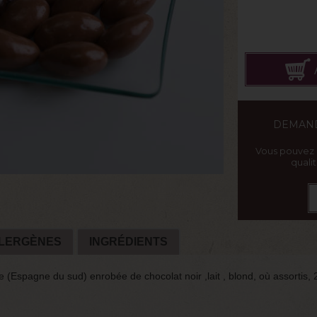
DEMAND
Vous pouvez
quali
LERGÈNES
INGRÉDIENTS
 (Espagne du sud) enrobée de chocolat noir ,lait , blond, où assortis,