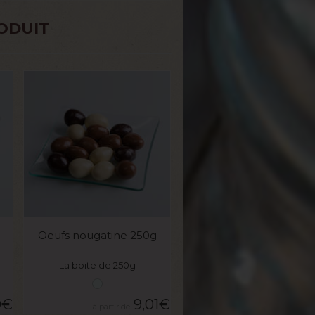
ODUIT
VOIR LE PRODUIT
Oeufs nougatine 250g
La boite de 250g
0
€
9,01
€