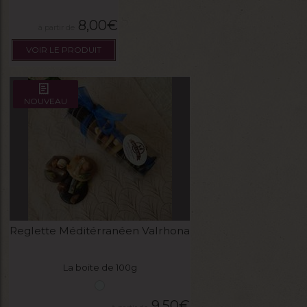
8,00
€
VOIR LE PRODUIT
NOUVEAU
Reglette Méditérranéen Valrhona
La boite de 100g
9,50
€