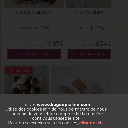
Délice pralichoc
Croc fondant
La boite de 250g
La boite de 250g
10,87
€
8,34
€
VOIR LE PRODUIT
VOIR LE PRODUIT
PROMO
Le site
www.drageepraline.com
utilise des cookies afin de nous permettre de nous
souvenir de vous et de comprendre la manière
dont vous utilisez le site.
Pour en savoir plus sur ces cookies,
cliquez ici ›
.