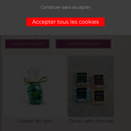
Délice chocoise
Nougats tendre Bio
Continuer sans accepter
La boite de 250g
La boite de 200g
Accepter tous les cookies
8,46
€
8,35
€
VOIR LE PRODUIT
VOIR LE PRODUIT
Coussin de lyon
Carré café chocolat