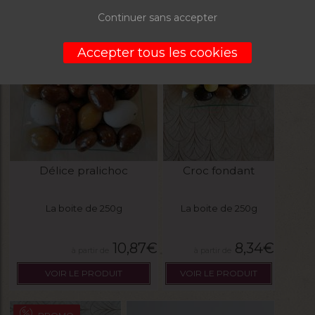
Continuer sans accepter
PROMO
Accepter tous les cookies
Délice pralichoc
Croc fondant
La boite de 250g
La boite de 250g
10,87
€
8,34
€
VOIR LE PRODUIT
VOIR LE PRODUIT