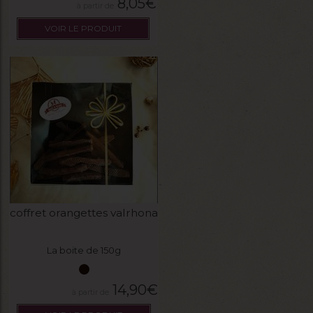
8,05
€
VOIR LE PRODUIT
coffret orangettes valrhona
La boite de 150g
14,90
€