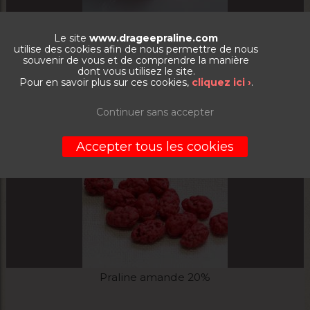
Praline amande concassée 15%
Le site
www.drageepraline.com
utilise des cookies afin de nous permettre de nous
souvenir de vous et de comprendre la manière
La boite de 1kg
dont vous utilisez le site.
Pour en savoir plus sur ces cookies,
cliquez ici ›
.
8,00
€
Continuer sans accepter
VOIR LE PRODUIT
Accepter tous les cookies
Praline amande 20%