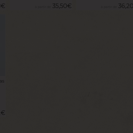
8
€
35,50
€
36,2
as
2
€