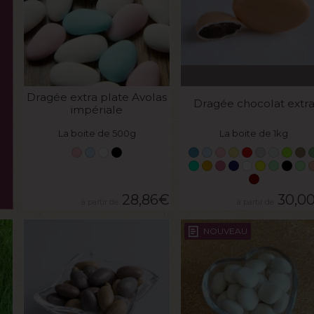
VOIR LE PRODUIT
VOIR LE PRODUIT
Dragée extra plate Avolas
Dragée chocolat extr
impériale
La boite de 500g
La boite de 1kg
28,86
€
30,0
NOUVEAU