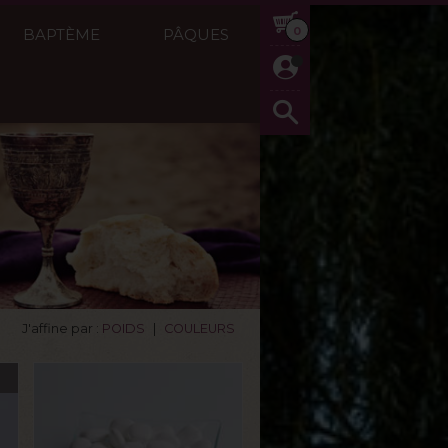
0
BAPTÈME
PÂQUES
J'affine par :
POIDS
|
COULEURS