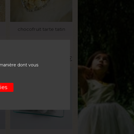
VOIR LE PRODUIT
o
chocofruit tarte tatin
La boite de 1kg
0
€
32,60
€
 manière dont vous
ies
VOIR LE PRODUIT