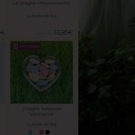
La dragée choconoisette
La boite de 1kg
0
€
33,85
€
NOUVEAU
VOIR LE PRODUIT
Dragée Amande
Vanillance
La boite de 1kg