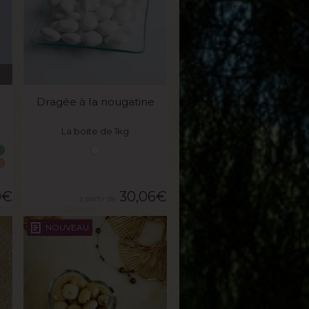
VOIR LE PRODUIT
a
Dragée à la nougatine
La boite de 1kg
0
€
30,06
€
NOUVEAU