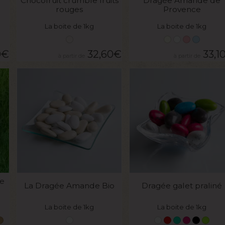
Chocofruit crumble fruits
Dragée Amande de
rouges
Provence
La boite de 1kg
La boite de 1kg
0
€
32,60
€
33,1
VOIR LE PRODUIT
VOIR LE PRODUIT
e
La Dragée Amande Bio
Dragée galet praliné
La boite de 1kg
La boite de 1kg