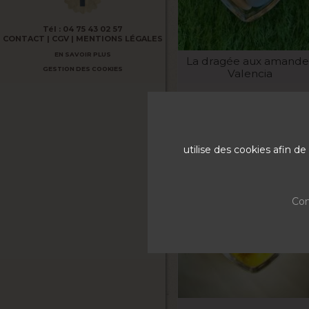
Tél :
04 75 43 02 57
CONTACT
CGV
MENTIONS LÉGALES
VOIR LE PRODUIT
EN SAVOIR PLUS
La dragée aux amande
GESTION DES COOKIES
Valencia
La boite de 1kg
30,1
utilise des cookies afin 
Con
VOIR LE PRODUIT