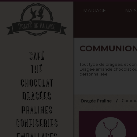
MARIAGE
NAI
COMMUNIO
CAFÉ
Tout type de dragées, et con
THÉ
Dragée amande,chocolat ou fan
personnalisée.
CHOCOLAT
DRAGÉES
Commu
Dragée Praline
PRALINES
CONFISERIES
EMBALLAGES