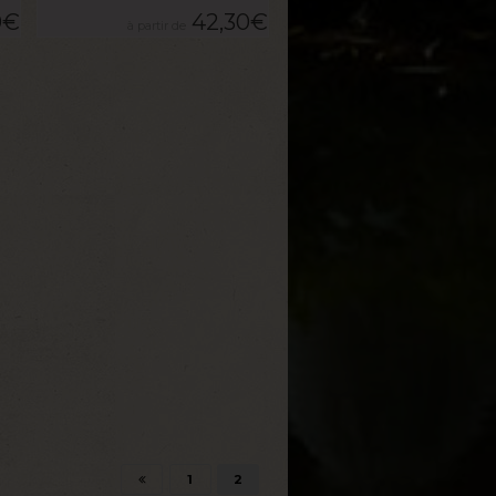
0
€
42,30
€
1
2