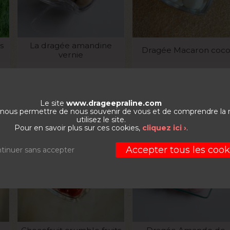
VOIR LE PRODUIT
VOIR LE PRODUIT
s
La dragée amandine
Dragée Macaron coc
vernie
La boite de 1kg
La boite de 1kg
6
€
32,58
€
32,6
Le site
www.drageepraline.com
de nous permettre de nous souvenir de vous et de comprendre la
utilisez le site.
NOUVEAU
Pour en savoir plus sur ces cookies,
cliquez ici ›
.
Accepter tous les cook
tinuer sans accepter
VOIR LE PRODUIT
VOIR LE PRODUIT