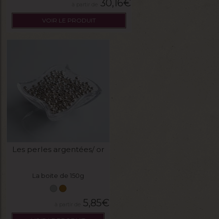
30,16
€
VOIR LE PRODUIT
Les perles argentées/ or
La boite de 150g
5,85
€