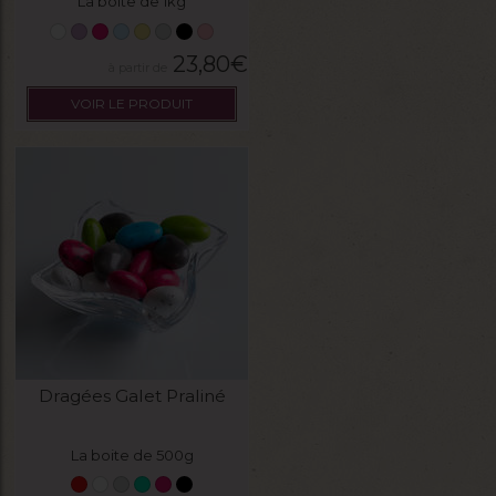
La boite de 1kg
23,80
€
VOIR LE PRODUIT
Dragées Galet Praliné
La boite de 500g