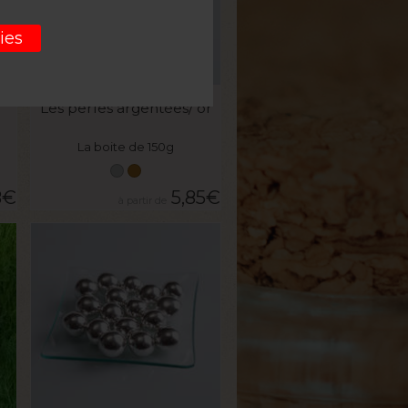
ies
VOIR LE PRODUIT
Les perles argentées/ or
La boite de 150g
8
€
5,85
€
VOIR LE PRODUIT