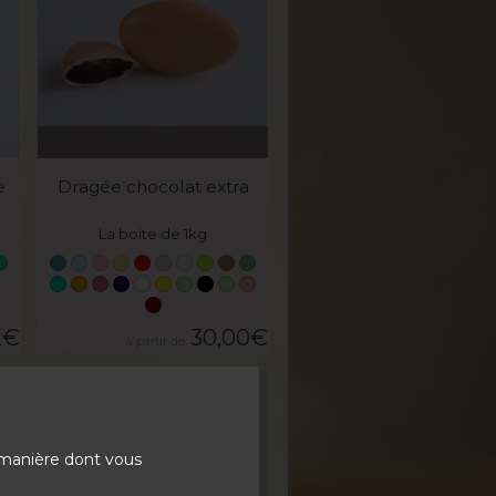
VOIR LE PRODUIT
e
Dragée chocolat extra
La boite de 1kg
2
€
30,00
€
 manière dont vous