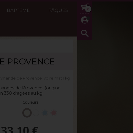
0
BAPTÈME
PÂQUES
E PROVENCE
Amande de Provence Ivoire mat 1 kg
andes de Provence, (origine
ron 330 dragées au kg.
Couleurs
33,10
€