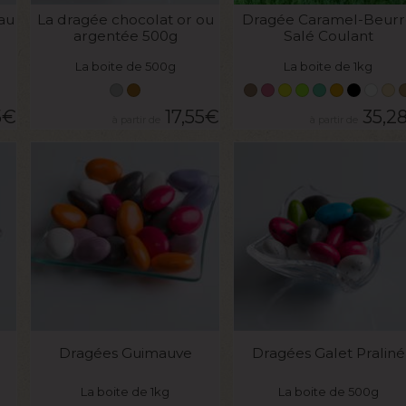
 au
La dragée chocolat or ou
Dragée Caramel-Beurr
argentée 500g
Salé Coulant
La boite de 500g
La boite de 1kg
5
€
17,55
€
35,2
VOIR LE PRODUIT
VOIR LE PRODUIT
Dragées Guimauve
Dragées Galet Praliné
La boite de 1kg
La boite de 500g