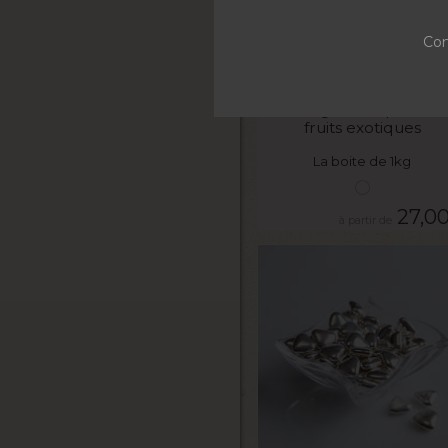
Con
VOIR LE PRODUIT
La dragée aux pâtes d
fruits exotiques
La boite de 1kg
27,0
VOIR LE PRODUIT