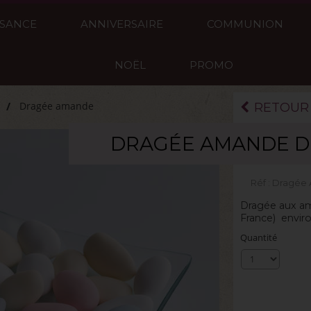
SSANCE
ANNIVERSAIRE
COMMUNION
NOËL
PROMO
Dragée amande
RETOUR
DRAGÉE AMANDE D
La boite de 1kg
Réf :
Dragée 
Dragée aux am
France) envi
Quantité