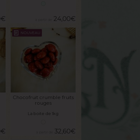
0
€
24,00
€
NOUVEAU
VOIR LE PRODUIT
Chocofruit crumble fruits
rouges
La boite de 1kg
0
€
32,60
€