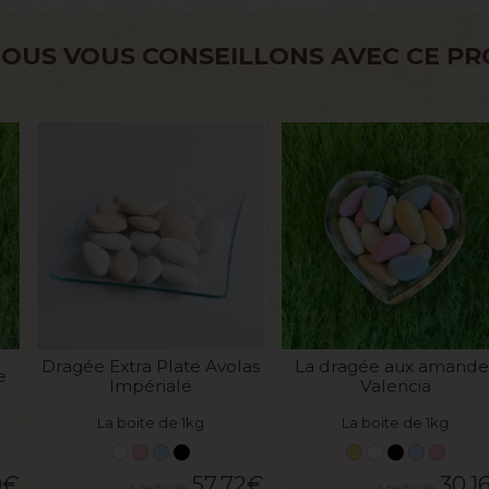
OUS VOUS CONSEILLONS AVEC CE PR
VOIR LE PRODUIT
VOIR LE PRODUIT
Dragée Extra Plate Avolas
La dragée aux amande
e
Impériale
Valencia
La boite de 1kg
La boite de 1kg
0
€
57,72
€
30,1