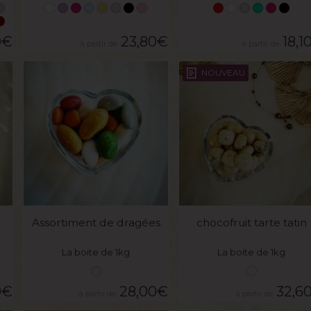
0
€
23,80
€
18,1
NOUVEAU
VOIR LE PRODUIT
VOIR LE PRODUIT
Assortiment de dragées
chocofruit tarte tatin
La boite de 1kg
La boite de 1kg
0
€
28,00
€
32,6