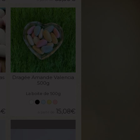
VOIR LE PRODUIT
as
Dragée Amande Valencia
500g
La boite de 500g
6
€
15,08
€