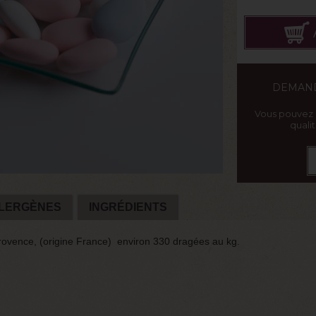
DEMAND
Vous pouvez
quali
LERGÈNES
INGRÉDIENTS
vence, (origine France) environ 330 dragées au kg.