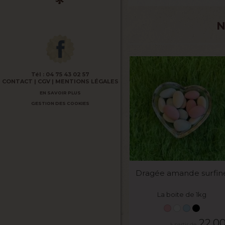
N
Tél :
04 75 43 02 57
CONTACT
CGV
MENTIONS LÉGALES
EN SAVOIR PLUS
GESTION DES COOKIES
VOIR LE PRODUIT
Dragée amande surfin
La boite de 1kg
22,0