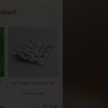
ODUIT
VOIR LE PRODUIT
s
La Dragée Amande Bio
La boite de 1kg
6
€
35,50
€