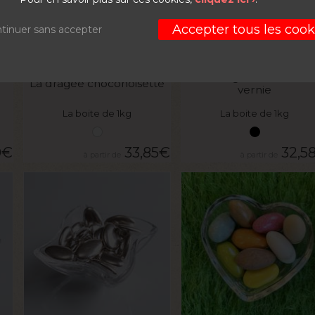
Accepter tous les cook
tinuer sans accepter
VOIR LE PRODUIT
VOIR LE PRODUIT
e
La dragée amandine
La dragée choconoisette
vernie
La boite de 1kg
La boite de 1kg
0
€
33,85
€
32,5
VOIR LE PRODUIT
VOIR LE PRODUIT