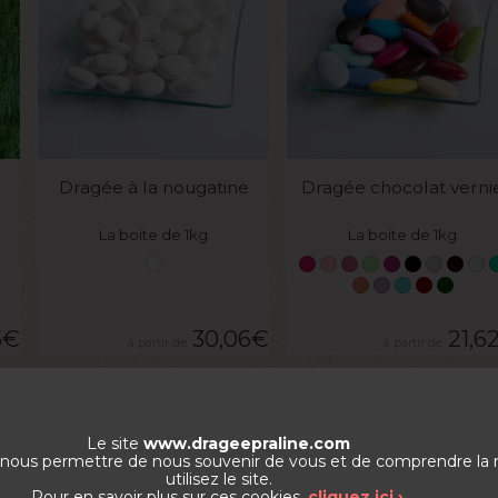
VOIR LE PRODUIT
VOIR LE PRODUIT
Dragée à la nougatine
Dragée chocolat verni
La boite de 1kg
La boite de 1kg
5
€
30,06
€
21,6
Le site
www.drageepraline.com
de nous permettre de nous souvenir de vous et de comprendre la
utilisez le site.
Pour en savoir plus sur ces cookies,
cliquez ici ›
.