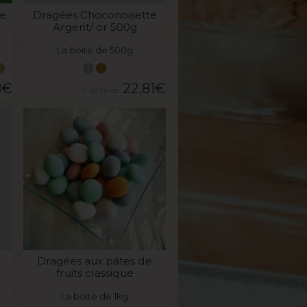
e
Dragées Choconoisette
Argent/ or 500g
La boite de 500g
8
€
22,81
€
VOIR LE PRODUIT
Dragées aux pâtes de
fruits classique
La boite de 1kg