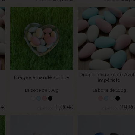
VOIR LE PRODUIT
VOIR LE PRODUIT
Dragée extra plate Avol
Dragée amande surfine
impériale
La boite de 500g
La boite de 500g
5
€
11,00
€
28,8