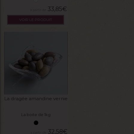
33,85
€
VOIR LE PRODUIT
La dragée amandine vernie
La boite de 1kg
32,58
€