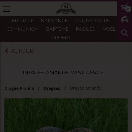
0
MARIAGE
NAISSANCE
ANNIVERSAIRE
COMMUNION
BAPTÈME
PÂQUES
NOËL
PROMO
RETOUR
DRAGÉE AMANDE VANILLANCE
Dragée amande
Dragée Praline
Dragées