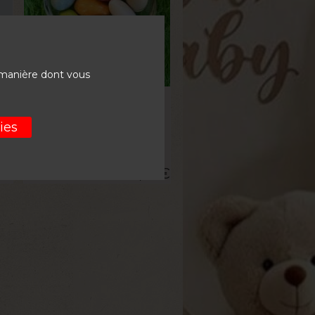
 manière dont vous
VOIR LE PRODUIT
Dragée Caramel-Beurre
te
Salé Coulant
ies
La boite de 1kg
5
€
35,28
€