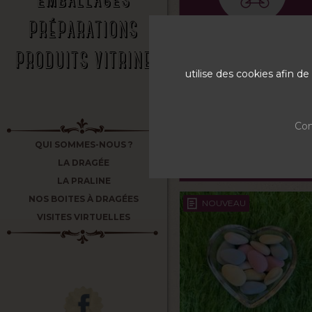
PRÉPARATIONS
NAISSANCE
PRODUITS VITRINE
Un moment inoubliable
utilise des cookies afin 
que l'on souhaite
partager avec un
souvenir personnalisé...
Une douceur pour ce
Con
doux moment !!
QUI SOMMES-NOUS ?
LA DRAGÉE
LA PRALINE
NOS BOITES À DRAGÉES
NOUVEAU
VISITES VIRTUELLES