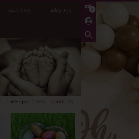
0
BAPTÈME
PÂQUES
J'affine par :
POIDS
|
COULEURS