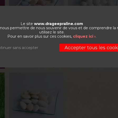
Le site
www.drageepraline.com
de nous permettre de nous souvenir de vous et de comprendre la
VOIR LE PRODUIT
VOIR LE PRODUIT
utilisez le site.
Pour en savoir plus sur ces cookies,
cliquez ici ›
.
Dragée Amande de
La dragée choconoiset
Provence
Accepter tous les cook
tinuer sans accepter
La boite de 1kg
La boite de 1kg
33,10
€
33,8