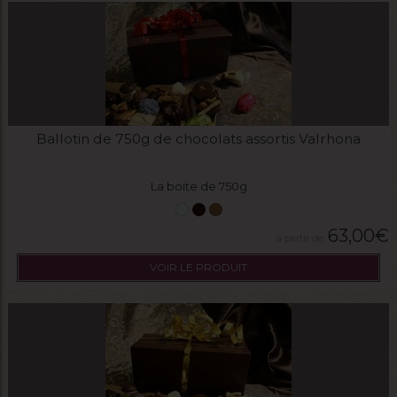
Ballotin de 750g de chocolats assortis Valrhona
La boite de 750g
63,00
€
VOIR LE PRODUIT