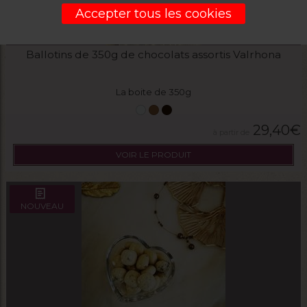
Accepter tous les cookies
Ballotins de 350g de chocolats assortis Valrhona
La boite de 350g
29,40
€
VOIR LE PRODUIT
NOUVEAU