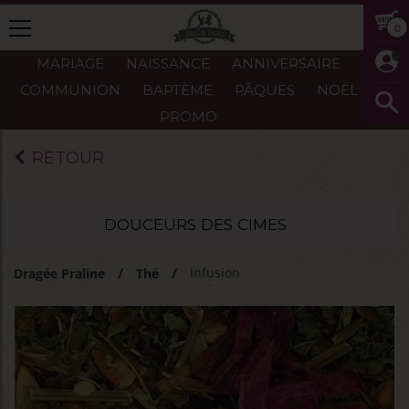
0
MARIAGE
NAISSANCE
ANNIVERSAIRE
COMMUNION
BAPTÈME
PÂQUES
NOËL
PROMO
RETOUR
DOUCEURS DES CIMES
Infusion
Dragée Praline
Thé