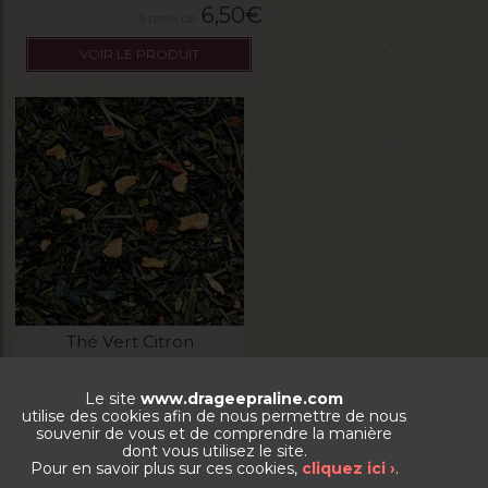
6,50
€
VOIR LE PRODUIT
Thé Vert Citron
Le site
www.drageepraline.com
La boite de 100g
utilise des cookies afin de nous permettre de nous
souvenir de vous et de comprendre la manière
dont vous utilisez le site.
6,50
€
Pour en savoir plus sur ces cookies,
cliquez ici ›
.