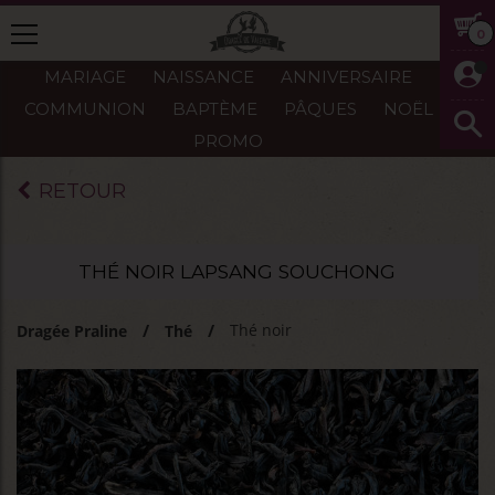
0
MARIAGE
NAISSANCE
ANNIVERSAIRE
COMMUNION
BAPTÈME
PÂQUES
NOËL
PROMO
RETOUR
THÉ NOIR LAPSANG SOUCHONG
Thé noir
Dragée Praline
Thé