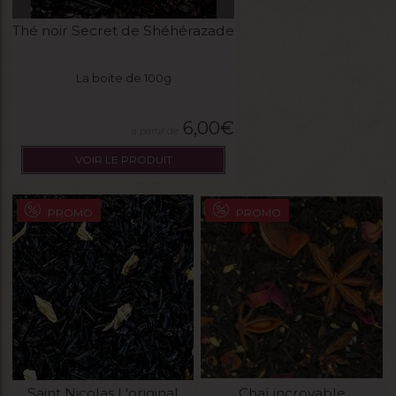
Thé noir Secret de Shéhérazade
La boite de 100g
6,00
€
VOIR LE PRODUIT
PROMO
PROMO
Saint Nicolas L'original
Chaï incroyable