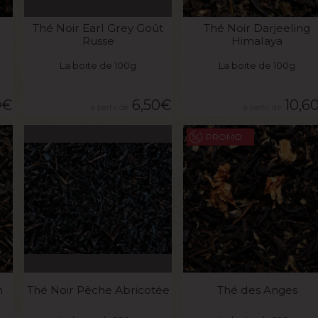
VOIR LE PRODUIT
VOIR LE PRODUIT
Thé Noir Earl Grey Goût
Thé Noir Darjeeling
Russe
Himalaya
La boite de 100g
La boite de 100g
0
€
6,50
€
10,6
PROMO
VOIR LE PRODUIT
VOIR LE PRODUIT
n
Thé Noir Pêche Abricotée
Thé des Anges