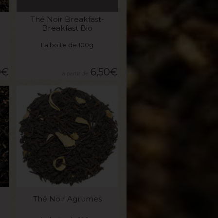
VOIR LE PRODUIT
Thé Noir Breakfast-
Breakfast Bio
La boite de 100g
0
€
6,50
€
VOIR LE PRODUIT
Thé Noir Agrumes