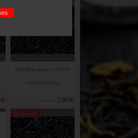
ies
VOIR LE PRODUIT
Thé Noir Assam G.F.O.P
La boite de 100g
0
€
5,80
€
PROMO