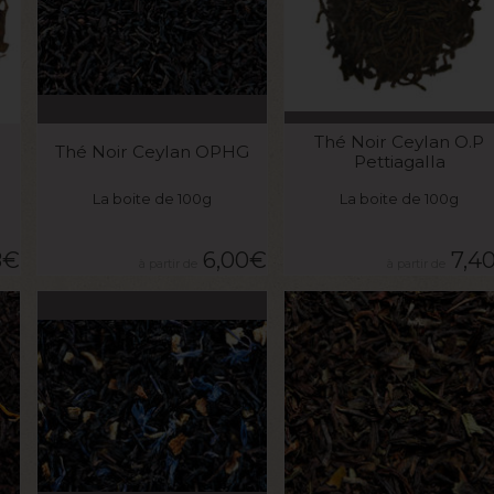
VOIR LE PRODUIT
VOIR LE PRODUIT
Thé Noir Ceylan O.P
Thé Noir Ceylan OPHG
Pettiagalla
La boite de 100g
La boite de 100g
8
€
6,00
€
7,4