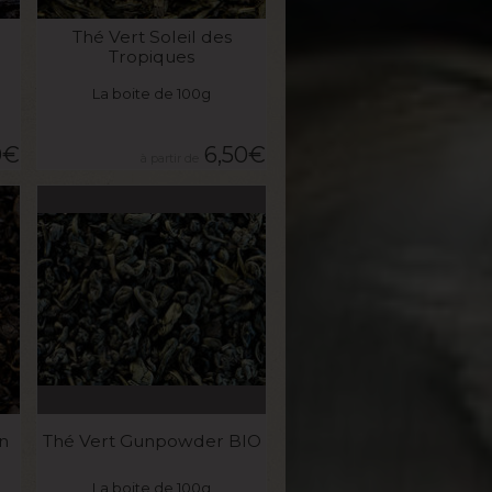
VOIR LE PRODUIT
Thé Vert Soleil des
Tropiques
La boite de 100g
0
€
6,50
€
VOIR LE PRODUIT
in
Thé Vert Gunpowder BIO
La boite de 100g