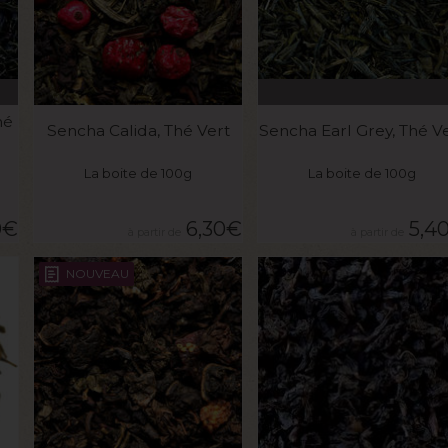
VOIR LE PRODUIT
VOIR LE PRODUIT
hé
Sencha Calida, Thé Vert
Sencha Earl Grey, Thé V
La boite de 100g
La boite de 100g
0
€
6,30
€
5,4
NOUVEAU