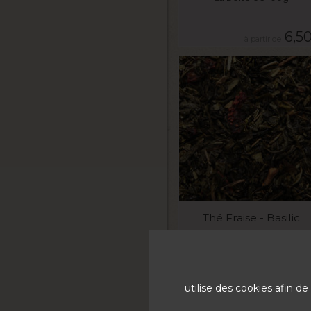
6,5
VOIR LE PRODUIT
Thé Fraise - Basilic
La boite de 100g
7,5
utilise des cookies afin 