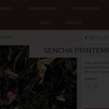
SSANCE
ANNIVERSAIRE
COMMUNION
NOËL
PROMO
Thé vert
RETOUR
SENCHA PRINTEMP
La boite de 100
Thé vert Sencha
pamplemousse 
de rose, tourn
Quantité