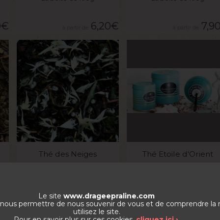
0
€
6,20
€
7,9
VOIR LE PRODUIT
VOIR LE PRODUIT
Thé des Neiges
Thé Etoile d'Orient
La boite de 100g
La boite de 100g
Le site
www.drageepraline.com
0
€
6,50
€
11,1
de nous permettre de nous souvenir de vous et de comprendre la
utilisez le site.
Pour en savoir plus sur ces cookies,
cliquez ici ›
.