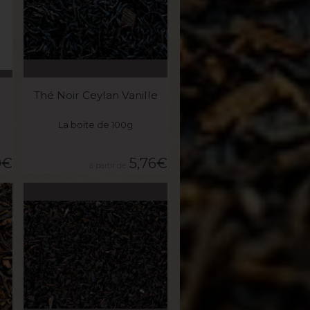
VOIR LE PRODUIT
Thé Noir Ceylan Vanille
La boite de 100g
0
€
5,76
€