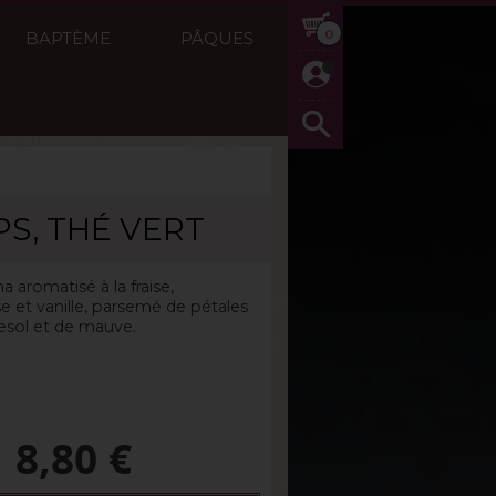
0
BAPTÈME
PÂQUES
S, THÉ VERT
g
Réf :
Thé vert
 aromatisé à la fraise,
et vanille, parsemé de pétales
esol et de mauve.
8,80
€