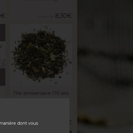
0
€
8,30
€
VOIR LE PRODUIT
Thé anniversaire 170 ans
La boite de 100g
0
€
7,70
€
 manière dont vous