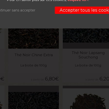
Accepter tous les cook
tinuer sans accepter
VOIR LE PRODUIT
VOIR LE PRODUIT
Thé Noir Lapsang
Thé Noir Chine Extra
Souchong
La boite de 100g
La boite de 100g
0
€
6,80
€
6,2