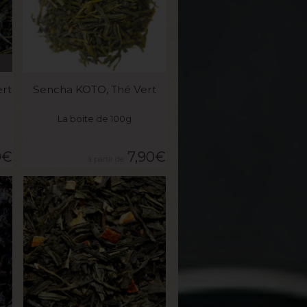
VOIR LE PRODUIT
ert
Sencha KOTO, Thé Vert
La boite de 100g
0
€
7,90
€