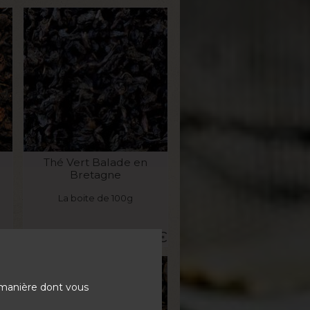
VOIR LE PRODUIT
Thé Vert Balade en
Bretagne
La boite de 100g
0
€
7,90
€
 manière dont vous