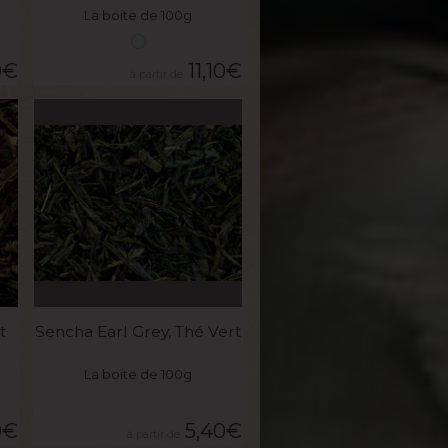
La boite de 100g
0
€
11,10
€
VOIR LE PRODUIT
t
Sencha Earl Grey, Thé Vert
La boite de 100g
0
€
5,40
€