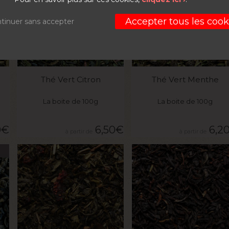
Accepter tous les cook
tinuer sans accepter
VOIR LE PRODUIT
VOIR LE PRODUIT
Thé Vert Citron
Thé Vert Menthe
La boite de 100g
La boite de 100g
0
€
6,50
€
6,2