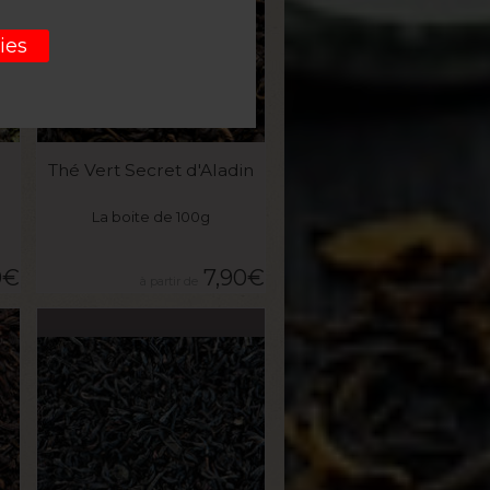
ies
VOIR LE PRODUIT
Thé Vert Secret d'Aladin
La boite de 100g
0
€
7,90
€