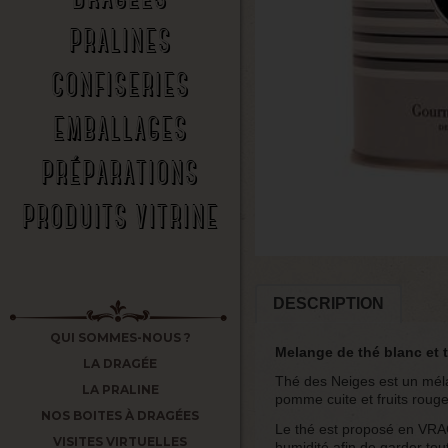
PRALINES
CONFISERIES
EMBALLAGES
PRÉPARATIONS
PRODUITS VITRINE
DESCRIPTION
QUI SOMMES-NOUS ?
Melange de thé blanc et 
LA DRAGÉE
Thé des Neiges est un méla
LA PRALINE
pomme cuite et fruits roug
NOS BOITES À DRAGÉES
Le thé est proposé en VRAC
VISITES VIRTUELLES
humidité afin de garder tou