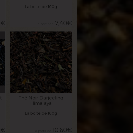
La boite de 100g
0
€
7,40
€
VOIR LE PRODUIT
t
Thé Noir Darjeeling
Himalaya
La boite de 100g
0
€
10,60
€