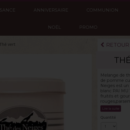
SSANCE
ANNIVERSAIRE
COMMUNION
NOËL
PROMO
Thé vert
RETOUR
THÉ
La boite de 100
Melange de th
de pomme cuit
Neiges est un 
blanc PAI MU 
fruités et go
rouges,parsemé
Lire la suite
Quantité