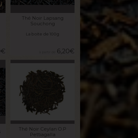
VOIR LE PRODUIT
Thé Noir Lapsang
Souchong
La boite de 100g
0
€
6,20
€
VOIR LE PRODUIT
Thé Noir Ceylan O.P
G
Pettiagalla