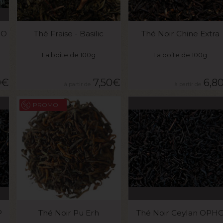
VOIR LE PRODUIT
VOIR LE PRODUIT
IO
Thé Fraise - Basilic
Thé Noir Chine Extra
La boite de 100g
La boite de 100g
0
€
7,50
€
6,8
PROMO
VOIR LE PRODUIT
VOIR LE PRODUIT
P
Thé Noir Pu Erh
Thé Noir Ceylan OPH