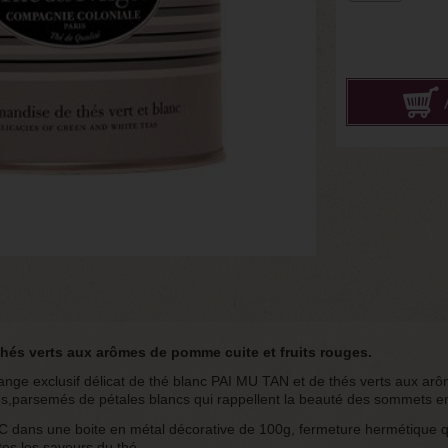
thés verts aux arômes de pomme cuite et fruits rouges.
nge exclusif délicat de thé blanc PAI MU TAN et de thés verts aux ar
es,parsemés de pétales blancs qui rappellent la beauté des sommets e
 dans une boite en métal décorative de 100g, fermeture hermétique qui 
tes les saveurs du thé.