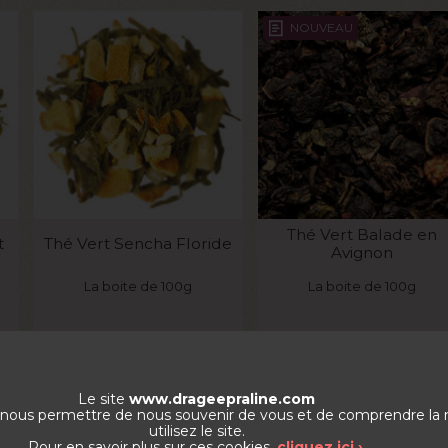
NOUVEAU
VOIR LE PRODUIT
VOIR LE PRODUIT
Thé Vert Balade en
t
Thé Vert Sencha Floride
Avignon
La boite de 100g
La boite de 100g
0
€
6,10
€
6,3
Le site
www.drageepraline.com
de nous permettre de nous souvenir de vous et de comprendre la
utilisez le site.
Pour en savoir plus sur ces cookies,
cliquez ici ›
.