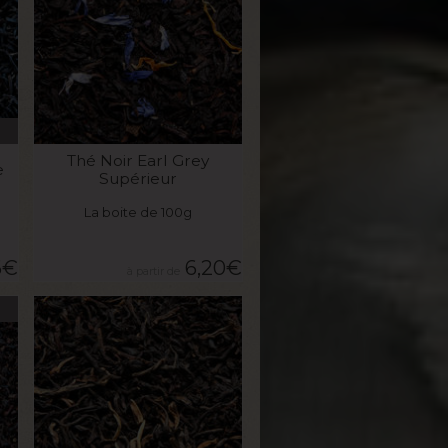
VOIR LE PRODUIT
Thé Noir Earl Grey
e
Supérieur
La boite de 100g
6
€
6,20
€