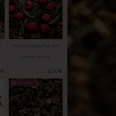
VOIR LE PRODUIT
é
Sencha Calida, Thé Vert
La boite de 100g
0
€
6,30
€
NOUVEAU