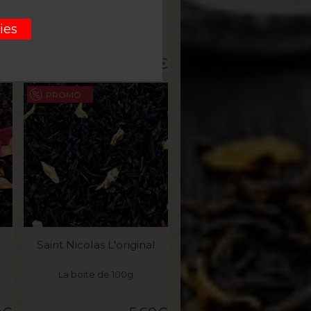
La boite de 100g
ies
0
€
6,30
€
PROMO
VOIR LE PRODUIT
Saint Nicolas L'original
La boite de 100g