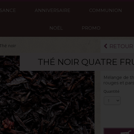
SSANCE
ANNIVERSAIRE
COMMUNION
NOËL
PROMO
Thé noir
RETOUR
THÉ NOIR QUATRE FR
La boite de 100
Mélange de thé
rouges et par
Quantité