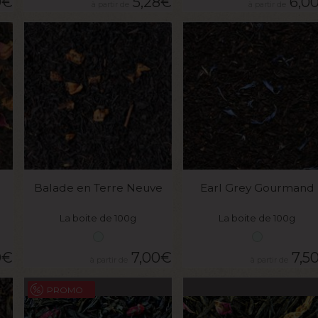
0
€
5,28
€
6,0
VOIR LE PRODUIT
VOIR LE PRODUIT
Balade en Terre Neuve
Earl Grey Gourmand
La boite de 100g
La boite de 100g
0
€
7,00
€
7,5
PROMO