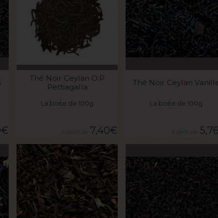
VOIR LE PRODUIT
VOIR LE PRODUIT
Thé Noir Ceylan O.P
G
Thé Noir Ceylan Vanill
Pettiagalla
La boite de 100g
La boite de 100g
0
€
7,40
€
5,7