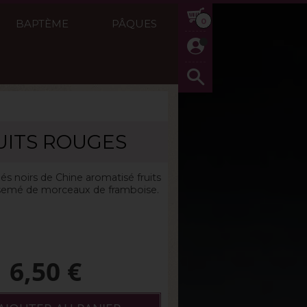
0
BAPTÈME
PÂQUES
UITS ROUGES
g
Réf :
Thé noir
s noirs de Chine aromatisé fruits
semé de morceaux de framboise.
6,50
€