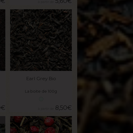
0
€
5,60
€
VOIR LE PRODUIT
Earl Grey Bio
La boite de 100g
0
€
8,50
€