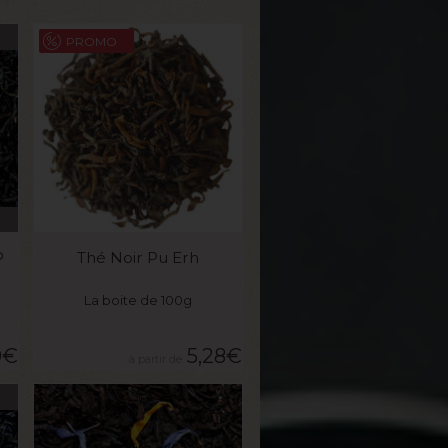
PROMO
VOIR LE PRODUIT
P
Thé Noir Pu Erh
La boite de 100g
0
€
5,28
€