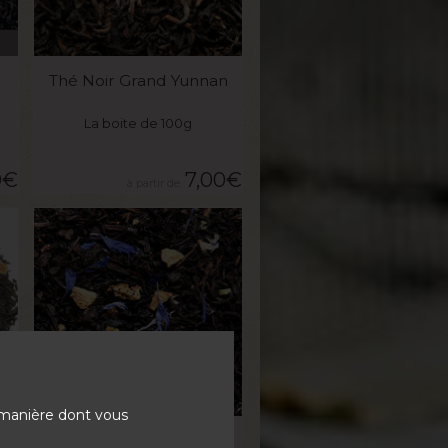
VOIR LE PRODUIT
Thé Noir Grand Yunnan
La boite de 100g
0
€
7,00
€
VOIR LE PRODUIT
 manière dont vous
Thé Noir Goût Russe