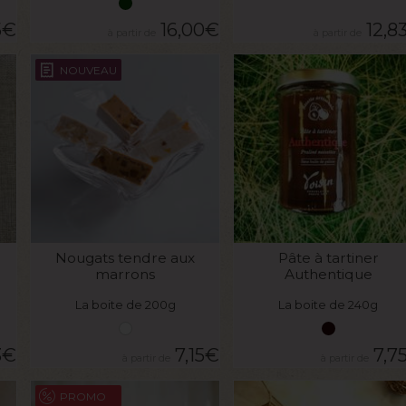
5
€
16,00
€
12,8
NOUVEAU
VOIR LE PRODUIT
VOIR LE PRODUIT
Nougats tendre aux
Pâte à tartiner
marrons
Authentique
La boite de 200g
La boite de 240g
3
€
7,15
€
7,7
PROMO