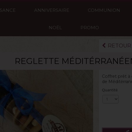
SSANCE
ANNIVERSAIRE
COMMUNION
NOËL
PROMO
RETOUR
REGLETTE MÉDITÉRRANÉE
La boite de 100
Coffret prêt à
de Méditérrané
Quantité