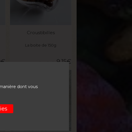
VOIR LE PRODUIT
Croustibilles
La boite de 150g
0
€
9,15
€
PROMO
 manière dont vous
ies
VOIR LE PRODUIT