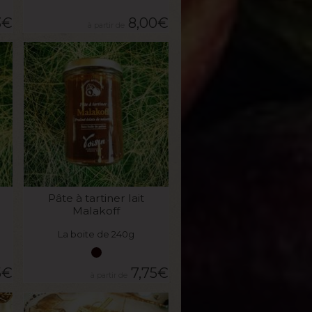
3
€
8,00
€
VOIR LE PRODUIT
Pâte à tartiner lait
Malakoff
La boite de 240g
5
€
7,75
€