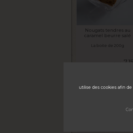
VOIR LE PRODUIT
Nougats tendres au
caramel beurre salé
La boite de 200g
7,1
PROMO
utilise des cookies afin 
Con
VOIR LE PRODUIT