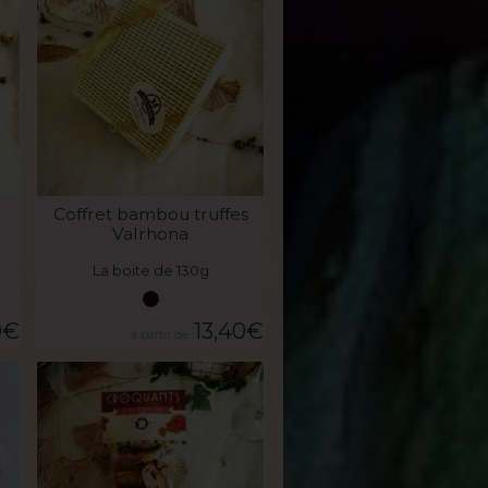
VOIR LE PRODUIT
Coffret bambou truffes
Valrhona
La boite de 130g
0
€
13,40
€