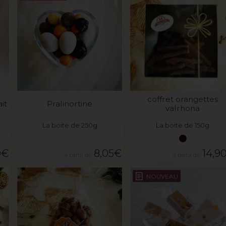
VOIR LE PRODUIT
VOIR LE PRODUIT
coffret orangettes
it
Pralinortine
valrhona
La boite de 250g
La boite de 150g
0
€
8,05
€
14,9
NOUVEAU