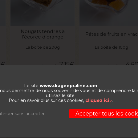
VOIR LE PRODUIT
VOIR LE PRODUIT
Nougats tendres à
Pâtes de fruits en vrac
l'écorce d'orange
La boite de 200g
La boite de 100g
5
€
7,15
€
4,8
PROMO
Le site
www.drageepraline.com
de nous permettre de nous souvenir de vous et de comprendre la
utilisez le site.
Pour en savoir plus sur ces cookies,
cliquez ici ›
.
Accepter tous les cook
tinuer sans accepter
VOIR LE PRODUIT
VOIR LE PRODUIT