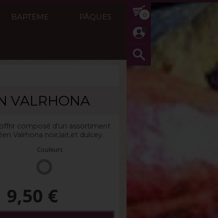
0
BAPTÈME
PÂQUES
N VALRHONA
g
Réf :
Reglette Méditérranéen
 offrir composé d'un assortiment
en Valrhona noir,lait,et dulcey.
Couleurs
9,50
€