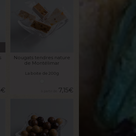
VOIR LE PRODUIT
s
Nougats tendres nature
de Montélimar
La boite de 200g
5
€
7,15
€