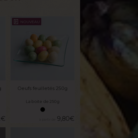
NOUVEAU
VOIR LE PRODUIT
g
Oeufs feuilletés 250g
La boite de 250g
2
€
9,80
€