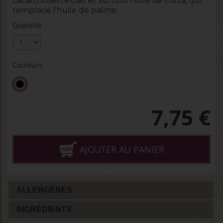
cacao,noisettes,lait et surtout huile de colza, qui
remplace l'huile de palme.
Quantité
Couleurs
7,75
€
AJOUTER AU PANIER
ALLERGÈNES
INGRÉDIENTS