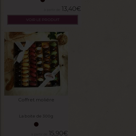
13,40
€
VOIR LE PRODUIT
Coffret moliére
La boite de 300g
15,90
€