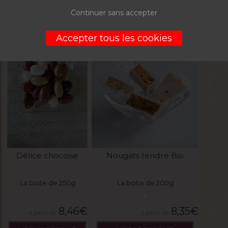
10,87
€
8,34
€
Continuer sans accepter
VOIR LE PRODUIT
VOIR LE PRODUIT
Accepter tous les cookies
PROMO
Délice chocoise
Nougats tendre Bio
La boite de 250g
La boite de 200g
8,46
€
8,35
€