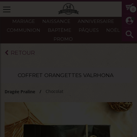
0
MARIAGE
NAISSANCE
ANNIVERSAIRE
COMMUNION
BAPTÈME
PÂQUES
NOËL
PROMO
RETOUR
COFFRET ORANGETTES VALRHONA
Chocolat
Dragée Praline