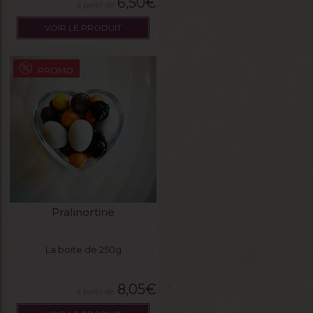
6,50
€
VOIR LE PRODUIT
PROMO
Pralinortine
La boite de 250g
8,05
€