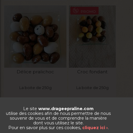
PROMO
Délice pralichoc
Croc fondant
La boite de 250g
La boite de 250g
10,87
€
8,34
€
Le site
www.drageepraline.com
utilise des cookies afin de nous permettre de nous
VOIR LE PRODUIT
VOIR LE PRODUIT
souvenir de vous et de comprendre la manière
dont vous utilisez le site.
Pour en savoir plus sur ces cookies,
cliquez ici ›
.
PROMO