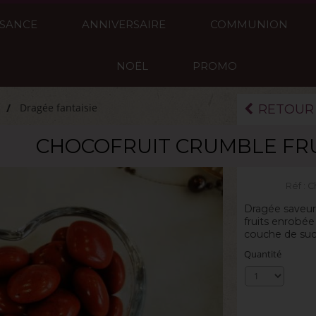
SSANCE
ANNIVERSAIRE
COMMUNION
NOËL
PROMO
Dragée fantaisie
RETOUR
CHOCOFRUIT CRUMBLE FR
La boite de 50
Réf :
C
Dragée saveur 
fruits enrobée
couche de suc
Quantité