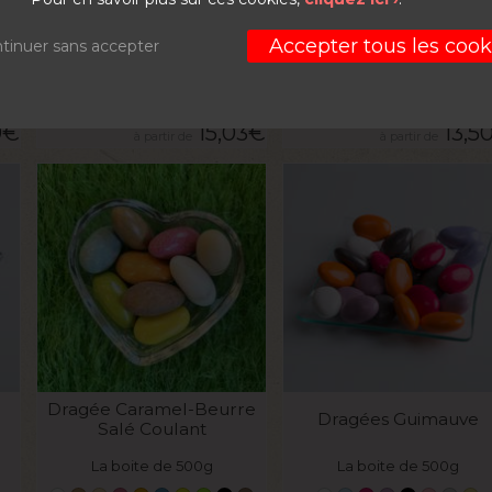
La dragée aux pâtes d
o
Dragée à la nougatine
fruits exotiques
Accepter tous les cook
tinuer sans accepter
La boite de 500g
La boite de 500g
0
€
15,03
€
13,5
VOIR LE PRODUIT
VOIR LE PRODUIT
Dragée Caramel-Beurre
Dragées Guimauve
Salé Coulant
La boite de 500g
La boite de 500g