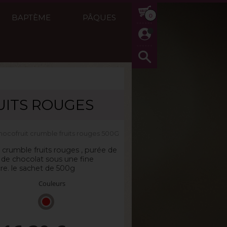
0
BAPTÈME
PÂQUES
UITS ROUGES
0g
hocofruit crumble fruits rouges 500G
crumble fruits rouges , purée de
 de chocolat sous une fine
re. le sachet de 500g
Couleurs