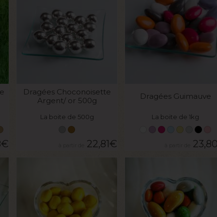
VOIR LE PRODUIT
VOIR LE PRODUIT
e
Dragées Choconoisette
Dragées Guimauve
Argent/ or 500g
La boite de 500g
La boite de 1kg
8
€
22,81
€
23,8