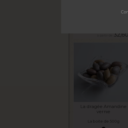
Dragée Macaron coc
Con
La boite de 1kg
32,6
VOIR LE PRODUIT
La dragée Amandine
vernie
La boite de 500g