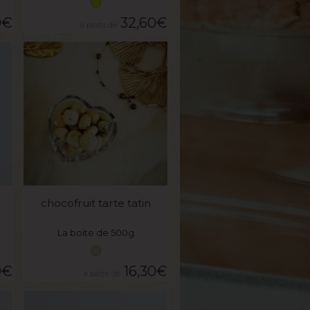
0
€
32,60
€
VOIR LE PRODUIT
chocofruit tarte tatin
La boite de 500g
0
€
16,30
€