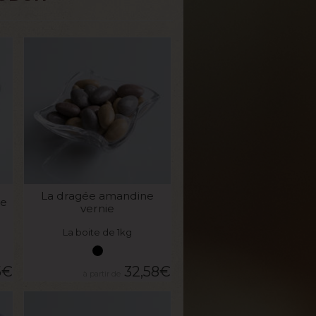
VOIR LE PRODUIT
La dragée amandine
te
vernie
La boite de 1kg
5
€
32,58
€