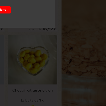
e
La dragée choconoisette
ies
La boite de 500g
0
€
16,92
€
VOIR LE PRODUIT
Chocofruit tarte citron
La boite de 1kg