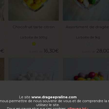
VOIR LE PRODUIT
VOIR LE PRODUIT
Chocofruit tarte citron
Assortiment de dragée
La boite de 500g
La boite de 1kg
0
€
16,30
€
28,0
Le site
www.drageepraline.com
de nous permettre de nous souvenir de vous et de comprendre la
utilisez le site.
VOIR LE PRODUIT
VOIR LE PRODUIT
Pour en savoir plus sur ces cookies,
cliquez ici ›
.