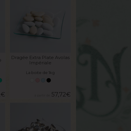
VOIR LE PRODUIT
Dragée Extra Plate Avolas
e
Impériale
La boite de 1kg
2
€
57,72
€