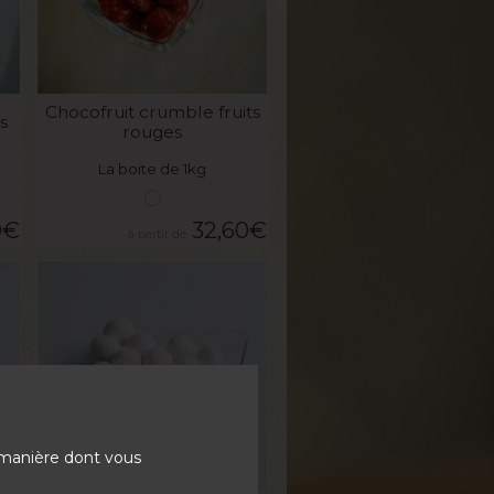
VOIR LE PRODUIT
Chocofruit crumble fruits
s
rouges
La boite de 1kg
0
€
32,60
€
 manière dont vous
VOIR LE PRODUIT