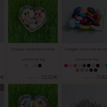
VOIR LE PRODUIT
VOIR LE PRODUIT
Dragée amande surfine
Dragée chocolat verni
La boite de 1kg
La boite de 1kg
0
€
22,00
€
21,6