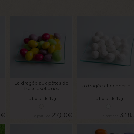
VOIR LE PRODUIT
VOIR LE PRODUIT
La dragée aux pâtes de
La dragée choconoiset
fruits exotiques
La boite de 1kg
La boite de 1kg
6
€
27,00
€
33,8