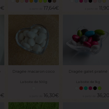
9
€
17,64
€
11,9
VOIR LE PRODUIT
VOIR LE PRODUIT
e
Dragée macaron coco
Dragée galet praliné
La boite de 500g
La boite de 1kg
0
€
16,30
€
36,2