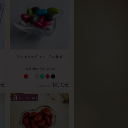
VOIR LE PRODUIT
Dragées Galet Praliné
La boite de 500g
0
€
18,10
€
NOUVEAU