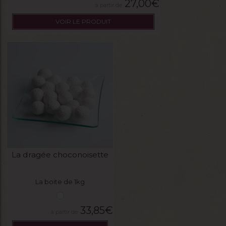
27,00
€
VOIR LE PRODUIT
La dragée choconoisette
La boite de 1kg
33,85
€