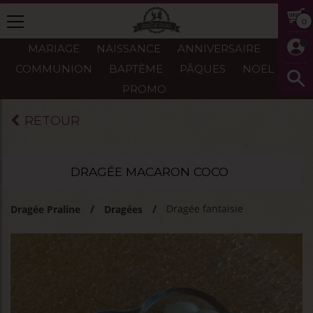
0
MARIAGE
NAISSANCE
ANNIVERSAIRE
COMMUNION
BAPTÈME
PÂQUES
NOËL
PROMO
RETOUR
DRAGÉE MACARON COCO
Dragée fantaisie
Dragée Praline
Dragées