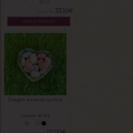
33,10
€
VOIR LE PRODUIT
Dragée amande surfine
La boite de 1kg
22,00
€