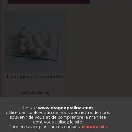
La dragée choconoisette
La boite de 1kg
Le site
www.drageepraline.com
33,85
€
utilise des cookies afin de nous permettre de nous
souvenir de vous et de comprendre la manière
VOIR LE PRODUIT
dont vous utilisez le site.
Pour en savoir plus sur ces cookies,
cliquez ici ›
.