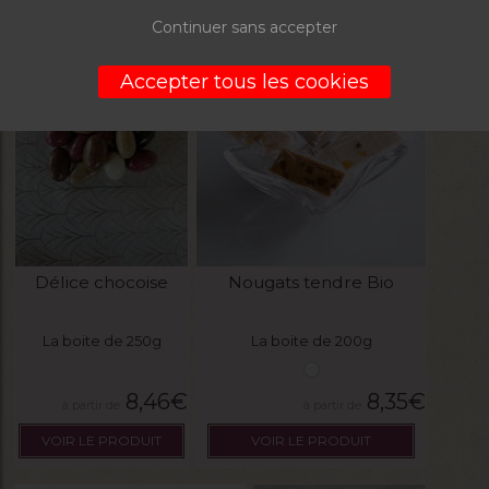
Continuer sans accepter
PROMO
Accepter tous les cookies
Délice chocoise
Nougats tendre Bio
La boite de 250g
La boite de 200g
8,46
€
8,35
€
VOIR LE PRODUIT
VOIR LE PRODUIT