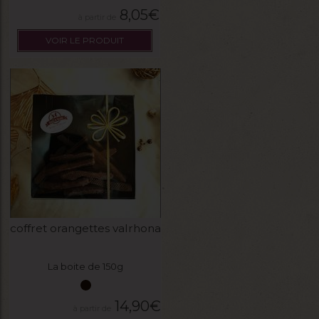
8,05
€
VOIR LE PRODUIT
coffret orangettes valrhona
La boite de 150g
14,90
€