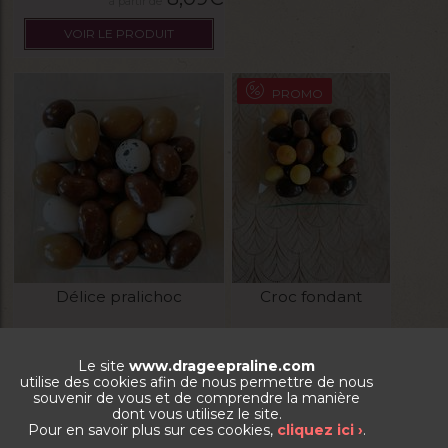
VOIR LE PRODUIT
PROMO
Délice pralichoc
Croc fondant
La boite de 250g
La boite de 250g
Le site
www.drageepraline.com
utilise des cookies afin de nous permettre de nous
souvenir de vous et de comprendre la manière
10,87
€
8,34
€
dont vous utilisez le site.
Pour en savoir plus sur ces cookies,
cliquez ici ›
.
VOIR LE PRODUIT
VOIR LE PRODUIT