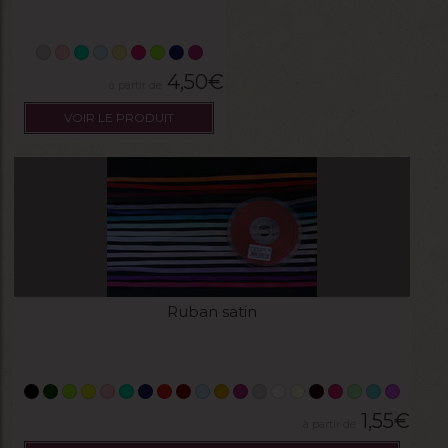
4,50
€
VOIR LE PRODUIT
Ruban satin
1,55
€