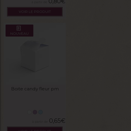
0,80
€
VOIR LE PRODUIT
NOUVEAU
Boite candy fleur pm
0,65
€