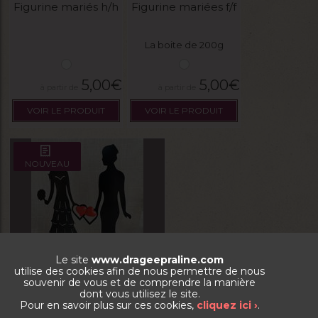
Figurine mariés h/h
Figurine mariées f/f
La boite de 200g
5,00
€
5,00
€
VOIR LE PRODUIT
VOIR LE PRODUIT
NOUVEAU
Le site
www.drageepraline.com
utilise des cookies afin de nous permettre de nous
souvenir de vous et de comprendre la manière
dont vous utilisez le site.
Figurine mariées "ombre" f/f
Pour en savoir plus sur ces cookies,
cliquez ici ›
.