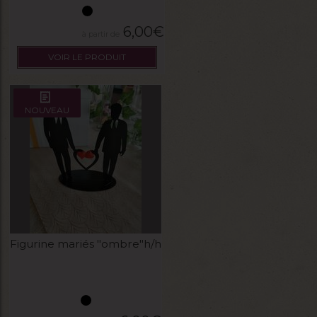
6,00
€
VOIR LE PRODUIT
NOUVEAU
Figurine mariés "ombre"h/h