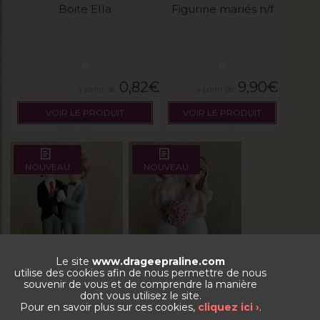
Boite Ella
Figurine mariés h/f
0,82
€
9,90
€
VOIR LE PRODUIT
VOIR LE PRODUIT
NOUVEAU
NOUVEAU
Le site
www.drageepraline.com
utilise des cookies afin de nous permettre de nous
souvenir de vous et de comprendre la manière
dont vous utilisez le site.
Figurine mariés h/h
Figurine mariées f/f
Pour en savoir plus sur ces cookies,
cliquez ici ›
.