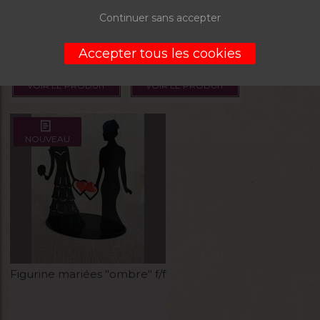
Continuer sans accepter
La boite de 200g
Accepter tous les cookies
5,00
€
5,00
€
VOIR LE PRODUIT
VOIR LE PRODUIT
NOUVEAU
Figurine mariées "ombre" f/f