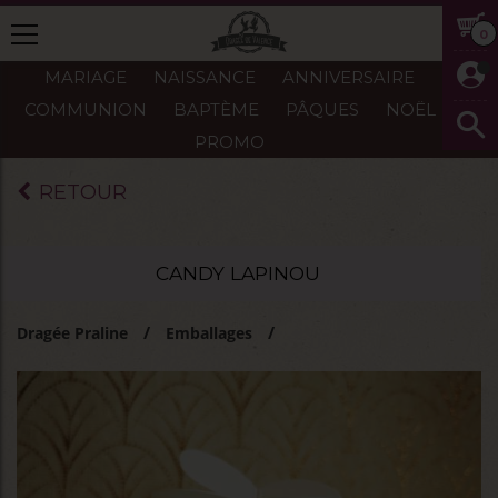
0
MARIAGE
NAISSANCE
ANNIVERSAIRE
COMMUNION
BAPTÈME
PÂQUES
NOËL
PROMO
RETOUR
CANDY LAPINOU
Dragée Praline
Emballages
Emballages baptême-naissance