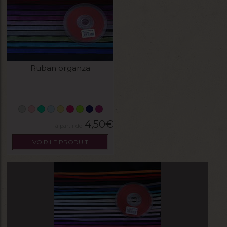
Ruban organza
4,50
€
VOIR LE PRODUIT