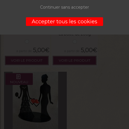
Continuer sans accepter
Figurine mariés h/h
Figurine mariées f/f
Accepter tous les cookies
La boite de 200g
5,00
€
5,00
€
VOIR LE PRODUIT
VOIR LE PRODUIT
NOUVEAU