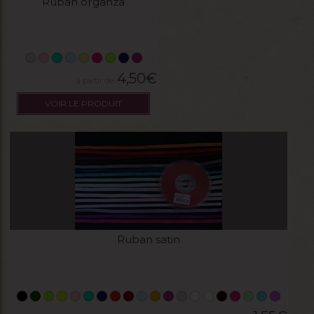
Ruban organza
4,50
€
VOIR LE PRODUIT
Ruban satin