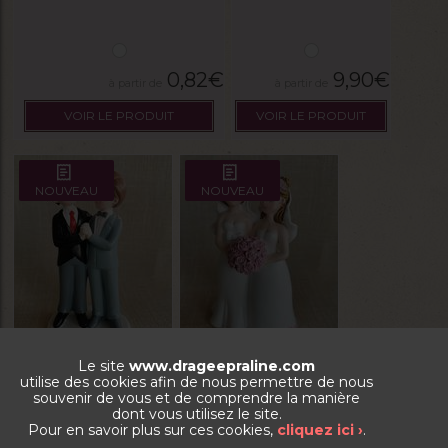
0,82
€
9,90
€
VOIR LE PRODUIT
VOIR LE PRODUIT
NOUVEAU
NOUVEAU
Le site
www.drageepraline.com
Figurine mariés h/h
Figurine mariées f/f
utilise des cookies afin de nous permettre de nous
souvenir de vous et de comprendre la manière
dont vous utilisez le site.
Pour en savoir plus sur ces cookies,
cliquez ici ›
.
La boite de 200g