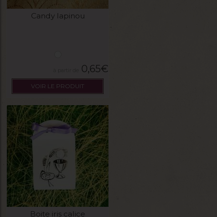
Candy lapinou
0,65
€
VOIR LE PRODUIT
Boite iris calice