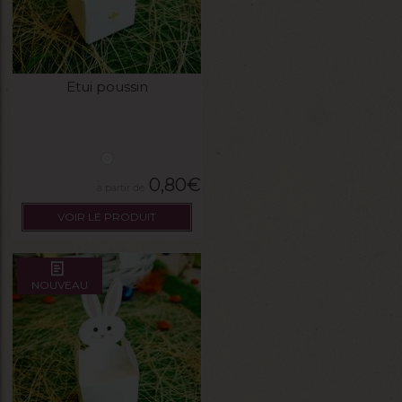
Etui poussin
0,80
€
VOIR LE PRODUIT
NOUVEAU