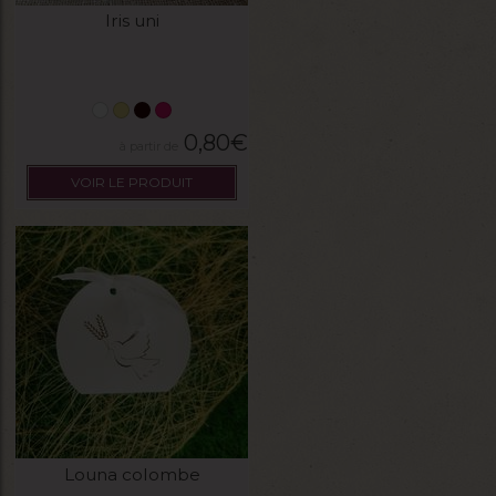
Iris uni
0,80
€
VOIR LE PRODUIT
Louna colombe