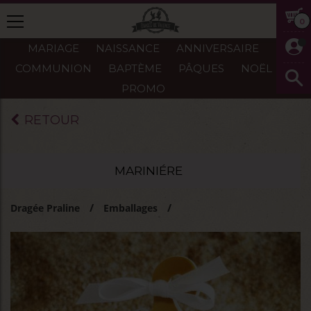
0
MARIAGE
NAISSANCE
ANNIVERSAIRE
COMMUNION
BAPTÈME
PÂQUES
NOËL
PROMO
RETOUR
MARINIÉRE
Dragée Praline
Emballages
Emballages baptême-naissance