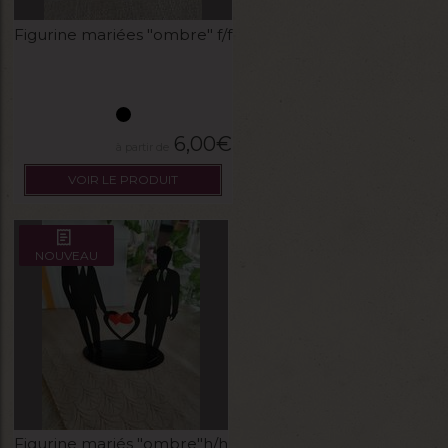
Figurine mariées "ombre" f/f
6,00
€
VOIR LE PRODUIT
NOUVEAU
Figurine mariés "ombre"h/h