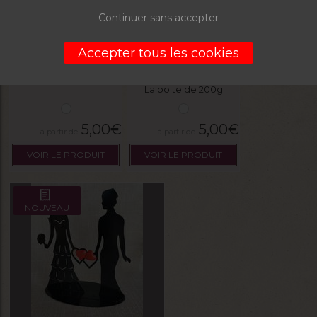
Continuer sans accepter
Figurine mariés h/h
Figurine mariées f/f
Accepter tous les cookies
La boite de 200g
5,00
€
5,00
€
VOIR LE PRODUIT
VOIR LE PRODUIT
NOUVEAU