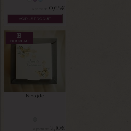
0,65
€
VOIR LE PRODUIT
NOUVEAU
Nina jdc
2,10
€