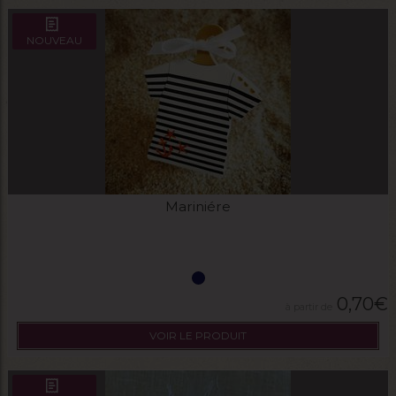
NOUVEAU
Mariniére
0,70
€
VOIR LE PRODUIT