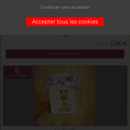
Continuer sans accepter
Fourreau fleur
Accepter tous les cookies
0,80
€
VOIR LE PRODUIT
NOUVEAU