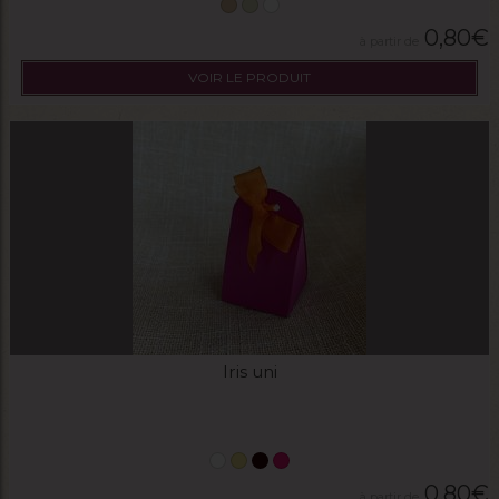
0,80
€
VOIR LE PRODUIT
Iris uni
0,80
€