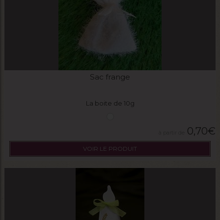
Sac frange
La boite de 10g
0,70
€
VOIR LE PRODUIT