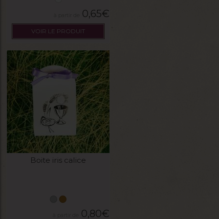
0,65
€
VOIR LE PRODUIT
Boite iris calice
0,80
€