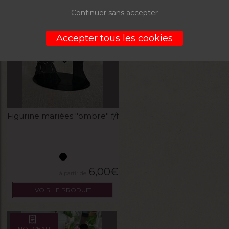
Continuer sans accepter
NOUVEAU
Accepter tous les cookies
Figurine mariées "ombre" f/f
6,00
€
VOIR LE PRODUIT
NOUVEAU