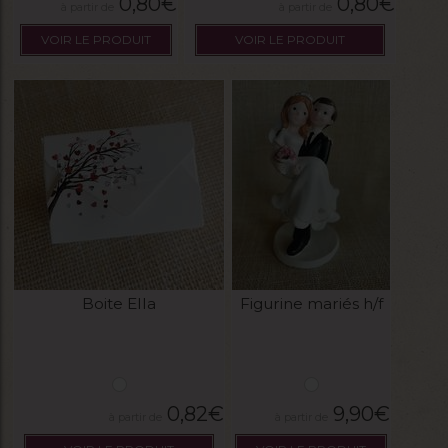
0,80
€
0,80
€
VOIR LE PRODUIT
VOIR LE PRODUIT
Boite Ella
Figurine mariés h/f
0,82
€
9,90
€