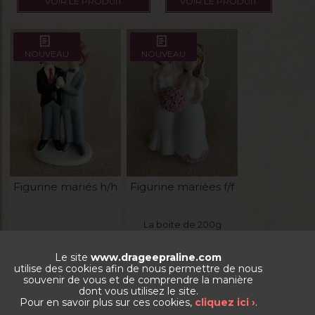
VOIR LE PRODUIT
VOIR LE PRODUIT
NOUVEAU
NOUVEAU
Figurine mariés h/h
Figurine mariées f/f
La boite de 200g
Le site
www.drageepraline.com
5,00
€
5,00
€
utilise des cookies afin de nous permettre de nous
souvenir de vous et de comprendre la manière
VOIR LE PRODUIT
VOIR LE PRODUIT
dont vous utilisez le site.
Pour en savoir plus sur ces cookies,
cliquez ici ›
.