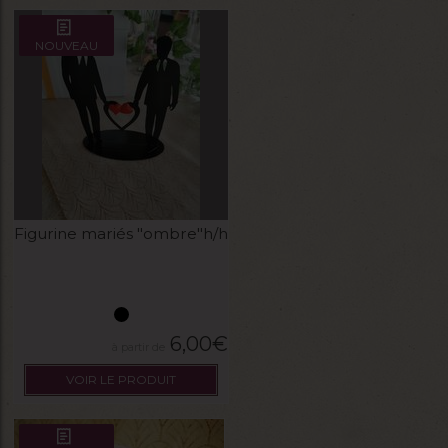
NOUVEAU
Figurine mariés "ombre"h/h
6,00
€
VOIR LE PRODUIT