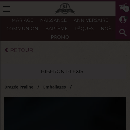
0
MARIAGE
NAISSANCE
ANNIVERSAIRE
COMMUNION
BAPTÈME
PÂQUES
NOËL
PROMO
RETOUR
BIBERON PLEXIS
Dragée Praline
Emballages
Emballages baptême-naissance