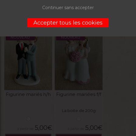
0,82
€
9,90
€
Continuer sans accepter
VOIR LE PRODUIT
VOIR LE PRODUIT
Accepter tous les cookies
NOUVEAU
NOUVEAU
Figurine mariés h/h
Figurine mariées f/f
La boite de 200g
5,00
€
5,00
€