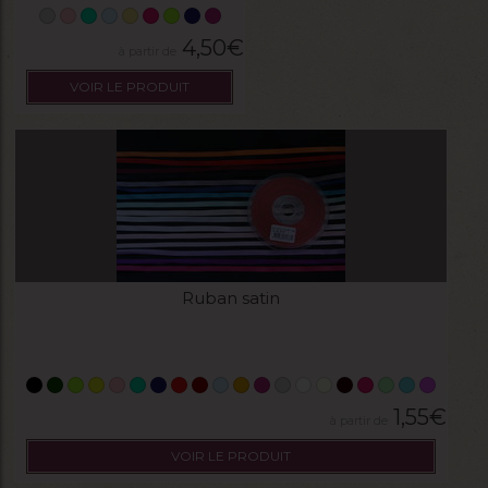
4,50
€
VOIR LE PRODUIT
Ruban satin
1,55
€
VOIR LE PRODUIT