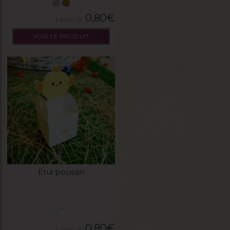
0,80
€
VOIR LE PRODUIT
Etui poussin
0,80
€