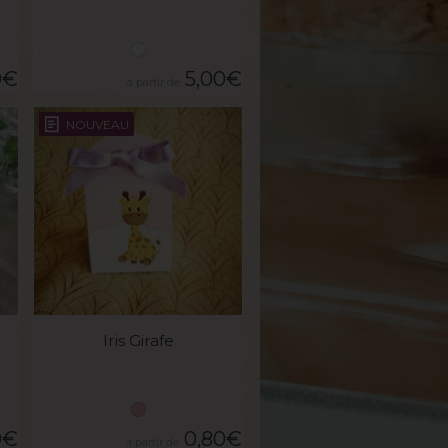
0
€
5,00
€
NOUVEAU
VOIR LE PRODUIT
Iris Girafe
0
€
0,80
€