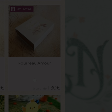
NOUVEAU
VOIR LE PRODUIT
Fourreau Amour
0
€
1,30
€