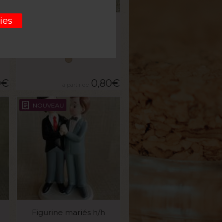
VOIR LE PRODUIT
ies
Louna kraft colombe
La boite de 10g
0
€
0,80
€
NOUVEAU
VOIR LE PRODUIT
Figurine mariés h/h