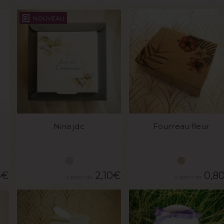
NOUVEAU
VOIR LE PRODUIT
VOIR LE PRODUIT
Nina jdc
Fourreau fleur
5
€
2,10
€
0,8