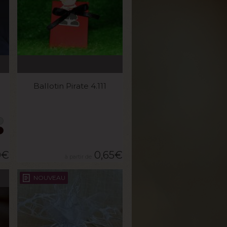
VOIR LE PRODUIT
Ballotin Pirate 4.111
0
€
0,65
€
NOUVEAU