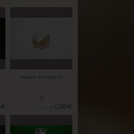
VOIR LE PRODUIT
Alysee dentelle tr
5
€
0,80
€