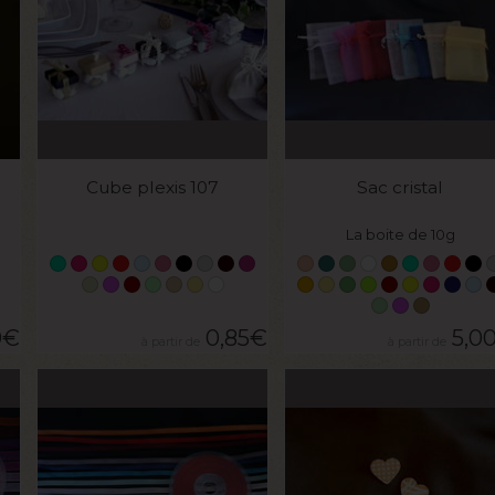
VOIR LE PRODUIT
VOIR LE PRODUIT
Cube plexis 107
Sac cristal
La boite de 10g
0
€
0,85
€
5,0