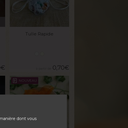
VOIR LE PRODUIT
Tulle Rapide
0
€
0,70
€
NOUVEAU
 manière dont vous