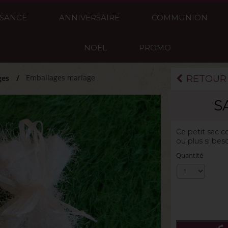
SSANCE
ANNIVERSAIRE
COMMUNION
NOËL
PROMO
Emballages mariage
ges
RETOUR
S
La boite de 10g
Ce petit sac c
ou plus si beso
Quantité