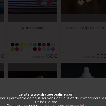
VOIR LE PRODUIT
VOIR LE PRODUIT
Ruban satin
Coeur Liège à Coller
0
€
1,55
€
0,9
Le site
www.drageepraline.com
de nous permettre de nous souvenir de vous et de comprendre la
utilisez le site.
Pour en savoir plus sur ces cookies,
cliquez ici ›
.