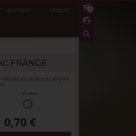
0
BAPTÈME
PÂQUES
AC FRANGE
Réf :
Emballages cérémonie
ontiendra une dizaine de dragées
in.
Couleurs
0,70
€