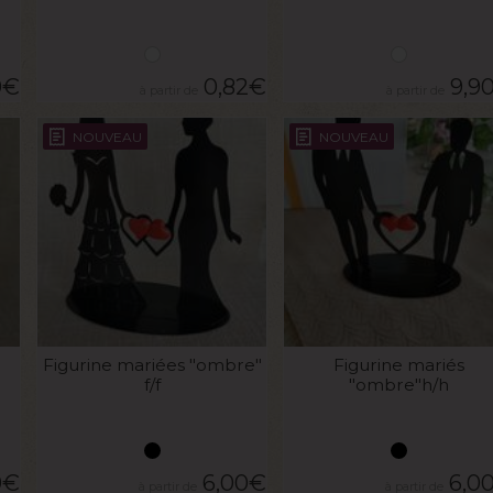
0
€
0,82
€
9,9
NOUVEAU
NOUVEAU
VOIR LE PRODUIT
VOIR LE PRODUIT
Figurine mariées "ombre"
Figurine mariés
f/f
"ombre"h/h
0
€
6,00
€
6,0