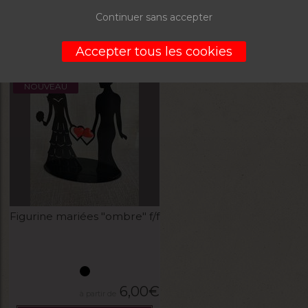
5,00
€
5,00
€
Continuer sans accepter
VOIR LE PRODUIT
VOIR LE PRODUIT
Accepter tous les cookies
NOUVEAU
Figurine mariées "ombre" f/f
6,00
€