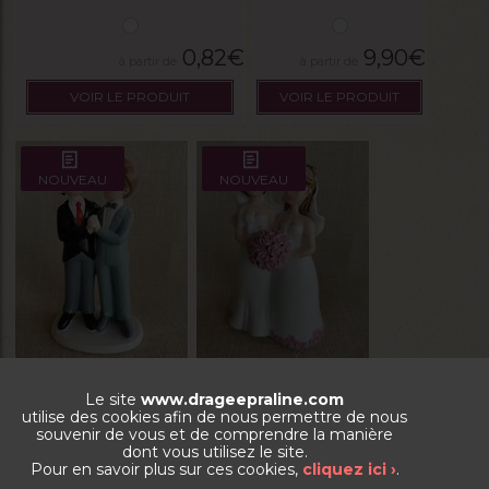
0,82
€
9,90
€
VOIR LE PRODUIT
VOIR LE PRODUIT
NOUVEAU
NOUVEAU
Figurine mariés h/h
Figurine mariées f/f
Le site
www.drageepraline.com
utilise des cookies afin de nous permettre de nous
souvenir de vous et de comprendre la manière
La boite de 200g
dont vous utilisez le site.
Pour en savoir plus sur ces cookies,
cliquez ici ›
.