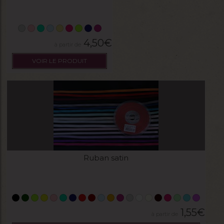
4,50
€
VOIR LE PRODUIT
Ruban satin
1,55
€