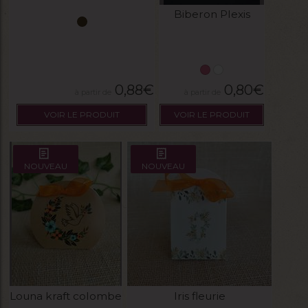
Biberon Plexis
0,88
€
0,80
€
VOIR LE PRODUIT
VOIR LE PRODUIT
NOUVEAU
NOUVEAU
Louna kraft colombe
Iris fleurie