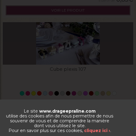
VOIR LE PRODUIT
Cube plexis 107
0,85
€
Le site
www.drageepraline.com
VOIR LE PRODUIT
utilise des cookies afin de nous permettre de nous
souvenir de vous et de comprendre la manière
dont vous utilisez le site.
Pour en savoir plus sur ces cookies,
cliquez ici ›
.