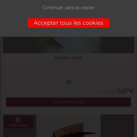
Continuer sans accepter
Accepter tous les cookies
Missel vitrail
0,87
€
VOIR LE PRODUIT
NOUVEAU