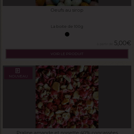
Oeufs au sirop
La boite de 100g
5,00
€
VOIR LE PRODUIT
NOUVEAU
Praline amande et noisette 40% concassées