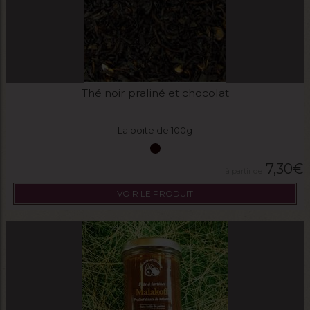
Thé noir praliné et chocolat
La boite de 100g
7,30
€
VOIR LE PRODUIT