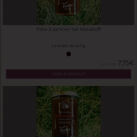
Pâte à tartiner lait Malakoff
La boite de 240g
7,75
€
VOIR LE PRODUIT