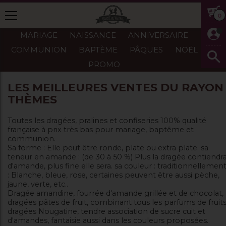
0
MARIAGE
NAISSANCE
ANNIVERSAIRE
COMMUNION
BAPTÈME
PÂQUES
NOËL
PROMO
LES MEILLEURES VENTES DU RAYON
THÈMES
Toutes les dragées, pralines et confiseries 100% qualité
française à prix très bas pour mariage, baptême et
communion.
Sa forme : Elle peut être ronde, plate ou extra plate. sa
teneur en amande : (de 30 à 50 %) Plus la dragée contiendr
d'amande, plus fine elle sera. sa couleur : traditionnellemen
: Blanche, bleue, rose, certaines peuvent être aussi pèche,
jaune, verte, etc..
Dragée amandine, fourrée d'amande grillée et de chocolat,
dragées pâtes de fruit, combinant tous les parfums de fruits
dragées Nougatine, tendre association de sucre cuit et
d'amandes, fantaisie aussi dans les couleurs proposées.