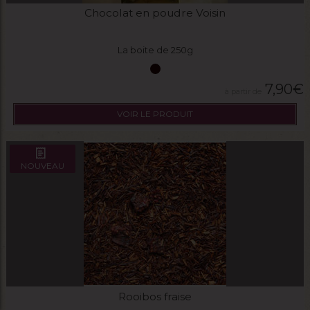
Chocolat en poudre Voisin
La boite de 250g
7,90
€
VOIR LE PRODUIT
NOUVEAU
Rooibos fraise